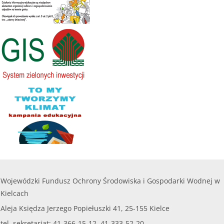
Kwota naboru na 2025r. na zadania bieżące:
112
zł
000,00 zł
........
Maksymalna kwota dofinansowania na jedno
przedsięwzięcie objęte wnioskiem nie może
czytaj więcej...
przekroczyć
8 000,00 zł.
......
czytaj więcej...
Wojewódzki Fundusz Ochrony Środowiska i Gospodarki Wodnej w
Kielcach
Aleja Księdza Jerzego Popiełuszki 41, 25-155 Kielce
tel. sekretariat: 41-366-15-12, 41-333-52-20