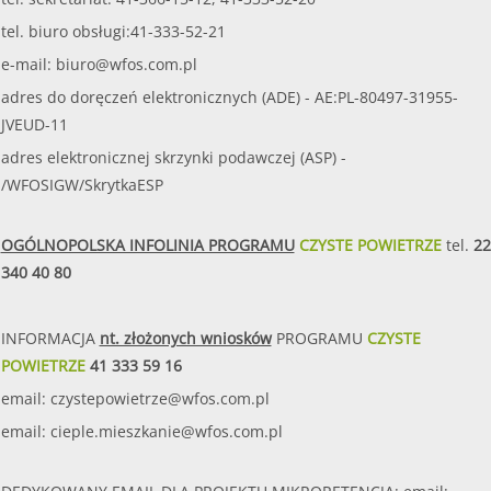
tel. biuro obsługi:41-333-52-21
e-mail:
biuro@wfos.com.pl
adres do doręczeń elektronicznych (ADE) - AE:PL-80497-31955-
JVEUD-11
adres elektronicznej skrzynki podawczej (ASP) -
/WFOSIGW/SkrytkaESP
OGÓLNOPOLSKA INFOLINIA PROGRAMU
CZYSTE POWIETRZE
tel.
22
340 40 80
INFORMACJA
nt. złożonych wniosków
PROGRAMU
CZYSTE
POWIETRZE
41 333 59 16
email:
czystepowietrze@wfos.com.pl
email:
cieple.mieszkanie@wfos.com.pl