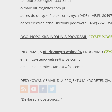
tel. biuro obsługi:41-333-52-21
e-mail:
biuro@wfos.com.pl
adres do doręczeń elektronicznych (ADE) - AE:PL-8049
adres elektronicznej skrzynki podawczej (ASP) - /WFO
OGÓLNOPOLSKA INFOLINIA PROGRAMU
CZYSTE POWI
INFORMACJA
nt. złożonych wniosków
PROGRAMU
CZY
email:
czystepowietrze@wfos.com.pl
email:
cieple.mieszkanie@wfos.com.pl
DEDYKOWANY EMAIL DLA PROJEKTU MIKRORETENCJA: 
"Deklaracja dostępności"