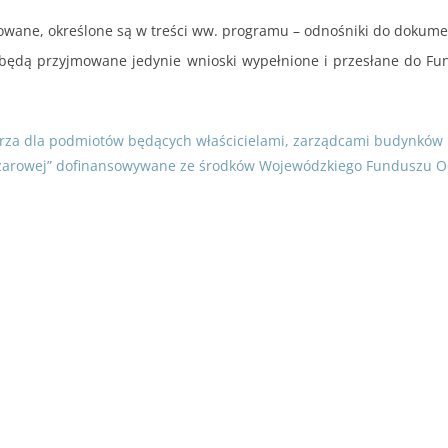
. do 11.07.2025r. do godziny 15:30 lub do czasu wyczerpania kwoty
r. do 11.07.2025r. do godziny 15:30
ikowane, określone są w treści ww. programu – odnośniki do doku
 000,00 zł
będą przyjmowane jedynie wnioski wypełnione i przesłane do F
2 000,00 zł
edsięwzięcie objęte wnioskiem nie może przekroczyć
8 000,00 zł.
trza dla podmiotów będących właścicielami, zarządcami budynków 
ożarowej” dofinansowywane ze środków Wojewódzkiego Funduszu O