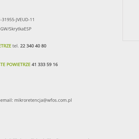
7-31955-JVEUD-11
SIGW/SkrytkaESP
ETRZE
tel.
22 340 40 80
STE POWIETRZE
41 333 59 16
email:
mikroretencja@wfos.com.pl