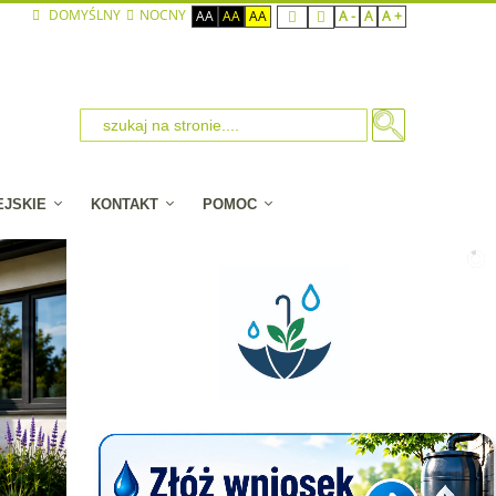
DOMYŚLNY
NOCNY
AA
AA
AA
A -
A
A +
EJSKIE
KONTAKT
POMOC