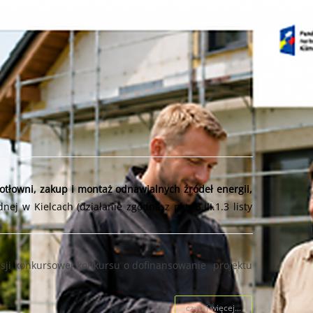
tłowni, zakup i montaż odnawialnych źródeł energii,
dnej w Kielcach
(działanie zgodne z pkt. B.III.1.3 listy
sji konkursowej konkursu o dofinansowanie projektu
czytaj więcej...