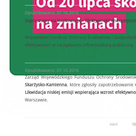
Opublikowano: 07.10.2016
Zapraszamy na konferencję - Efektywność energetycz
Wojewódzki Fundusz Ochrony Środowiska i Gospodarki 
efektywności w zarządzaniu infrastrukturą publiczną.
Opublikowano: 07.10.2016
Zarząd Wojewódzkiego Funduszu Ochrony Środowisk
Skarżysko-Kamienna
, które zgłosiły zapotrzebowanie
Likwidacja niskiej emisji wspierająca wzrost efektywn
Warszawie.
start
9