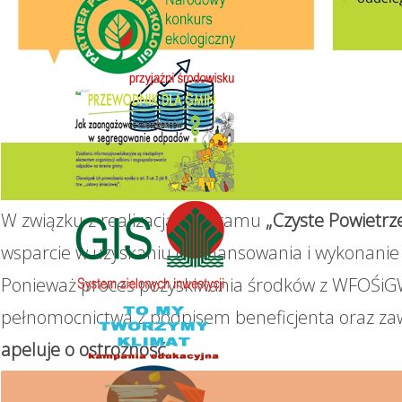
W związku z realizacją Programu
„Czyste Powietrz
wsparcie w uzyskaniu dofinansowania i wykonanie 
Ponieważ proces pozyskiwania środków z WFOŚiGW
pełnomocnictwa z podpisem beneficjenta oraz za
apeluje o ostrożność.