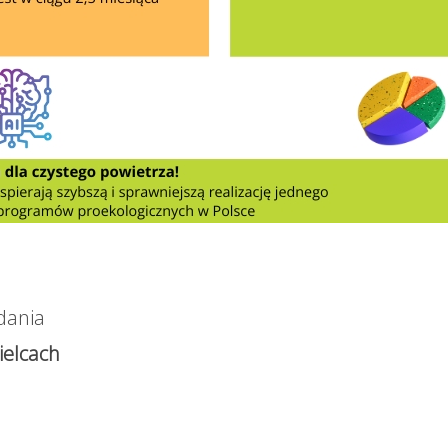
dania
elcach