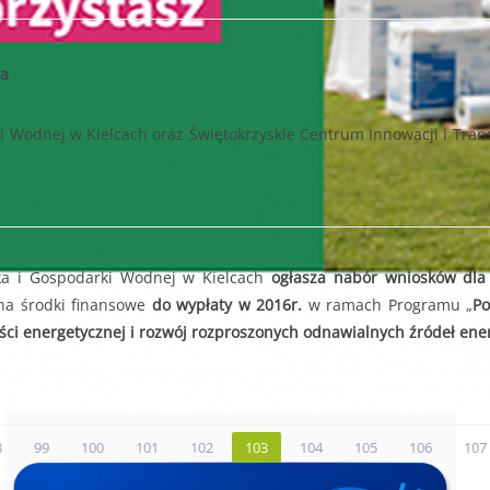
na
Wodnej w Kielcach oraz Świętokrzyskie Centrum Innowacji i Trans
a i Gospodarki Wodnej w Kielcach
ogłasza nabór wniosków dla 
 na środki finansowe
do wypłaty w 2016r.
w ramach Programu „
Po
ości energetycznej i rozwój rozproszonych odnawialnych źródeł ener
8
99
100
101
102
103
104
105
106
107