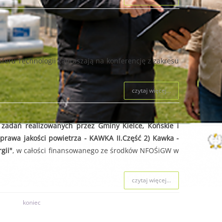
feru Technologii zapraszają na konferencję z zakresu
czytaj więcej...
zadań realizowanych przez Gminy Kielce, Końskie i
prawa jakości powietrza - KAWKA II.Część 2) Kawka -
gii"
, w całości finansowanego ze środków NFOŚiGW w
czytaj więcej...
koniec