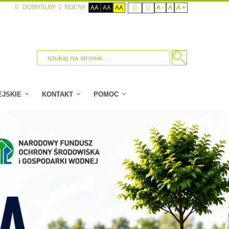
DOMYŚLNY
NOCNY
AA
AA
AA
A -
A
A +
EJSKIE
KONTAKT
POMOC