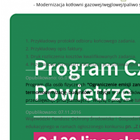
-
Modernizacja kotłowni gazowej/węglowej/paliwo 
1.
Przykładowy protokół odbioru końcowego zadania.
2.
Przykładowy opis faktury.
3.
Druk rozliczenia kosztów kwalifikowanych zadania.
4.
Przykładowy Formularz informacji przedstawianych 
Opublikowano: 05.01.2017
Program dla osób fizycznych
"Ograniczenie emisji za
termomodernizację budynków" - Edycja II
ze środkó
przedsięwzięć priorytetowych). Więcej o programie
tu
Opublikowano: 07.11.2016
Wojewódzki Fundusz Ochrony Środowiska i Gospodarki
edukacyjnego w ramach ogłoszonego konkursu
pn. „Z