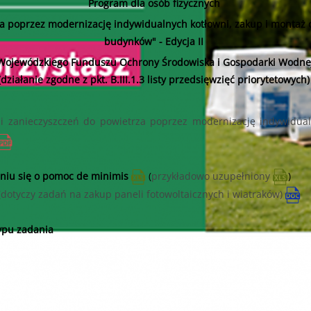
od dnia 14.0
Program dla osób fizycznych
h w 2025 roku wpisujących się w priorytet dziedzinowy nabór wnioskó
m”) – zakres zmian został opisany w punkcie „Wprowadzone zmiany 
za poprzez modernizację indywidualnych kotłowni, zakup i montaż 
wane jedynie wnioski wypełnione i przesłane do Funduszu za pom
CJI EKOSYSTEMÓW
17.06.2025 do
budynków" - Edycja II
B.V.2.2
Wojewódzkiego Funduszu Ochrony Środowiska i Gospodarki Wodnej
(działanie zgodne z pkt. B.III.1.3 listy przedsięwzięć priorytetowych)
. do 11.07.2025r. do godziny 15:30 lub do czasu wyczerpania kwoty
ji zanieczyszczeń do powietrza poprzez modernizację indywidua
r. do 11.07.2025r. do godziny 15:30
 000,00 zł
2 000,00 zł
aniu się o pomoc de minimis
(
przykładowo uzupełniony
)
edsięwzięcie objęte wnioskiem nie może przekroczyć
8 000,00 zł.
otyczy zadań na zakup paneli fotowoltaicznych i wiatraków)
ypu zadania