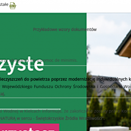
stałe
.
Przykładowe wzory dokumentów
przy ubieganiu się o pomoc de minimis.
nieczyszczeń do powietrza poprzez modernizację indywidualnych ko
w Wojewódzkiego Funduszu Ochrony Środowiska i Gospodarki Wo
taj
.
 Wodnej w Kielcach informuje, że zakończone zostały prace Komi
 NATURĄ w sercu - Świętokrzyskie Źródła Wrażliwości”.