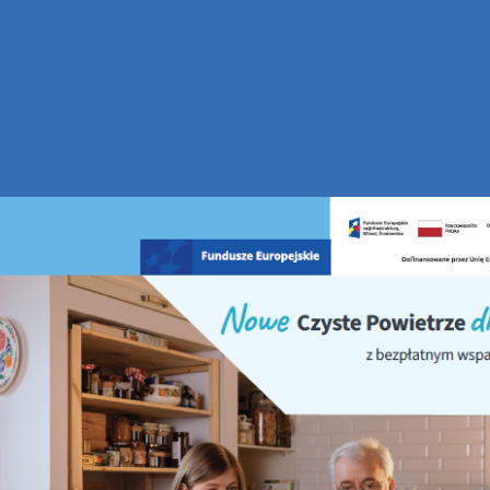
Dzień Ziemi w Ministerstwie
Klimatu – warsztaty on-line