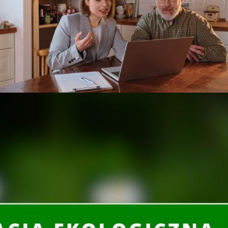
22 kwietnia obchodzimy
Międzynarodowy Dzień Ziemi
,
którego celem jest zwrócenie uwagi
na kwestie ochrony środowiska
naturalnego, w tym promowanie
zachowań proekologicznych.
Wiodącym tematem tegorocznej 50.
edycji tego święta będą działania
anie wyzwań związanych z zachodzącymi zmianami
Fundacją BOŚ, a także przy wsparciu Ministerstwa
ka i Gospodarki Wodnej, organizujemy warsztaty on-
a Rzeczypospolitej Polskiej Andrzeja Dudy.