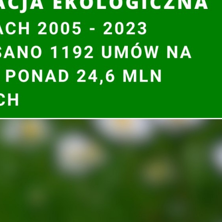
stwie Klimatu” zapraszamy uczniów klas 7-8 szkół
aty odbędą się w ramach ogólnopolskiego projektu
dła energii.
enziemiwmk.pl
. Za pośrednictwem specjalnego czatu
 ministrowi Michałowi Kurtyce oraz uczestniczyć w
cieplenie - mechanizm i konsekwencje” (dr Mariusz
ie zakończą warsztaty filmowe „Jak zwykłym telefonem
ą (vlog „Filmujemy!”).
k.pl
. Na tej stronie znajdzie się też instrukcja, jak
ji BOŚ. Składa się z dwóch konkursów: badawczego i
dnawialnych źródeł energii, zachęcanie młodzieży do