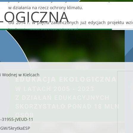
podejmowania lokalnych aktywności na rzecz zwiększenia znaj
w działania na rzecz ochrony klimatu.
LOGICZNA
Od 2014 r. w pięciu zakończonych już edycjach projektu wzię
konkursie:
www.postawnaslonce.pl
i Wodnej w Kielcach
7-31955-JVEUD-11
SIGW/SkrytkaESP