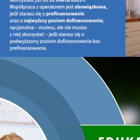
ipca
na rzecz ochrony klimatu, w szczególności zaakcentow
klimatycznymi.
W tym roku wspólnie z Bankiem Ochrony Środowiska oraz 
Edukacji Narodowej i Narodowego Funduszu Ochrony Środowis
line „Dzień Ziemi w Ministerstwie Klimatu”.
Wydarzenie to zostało objęte Patronatem Honorowym Prezydent