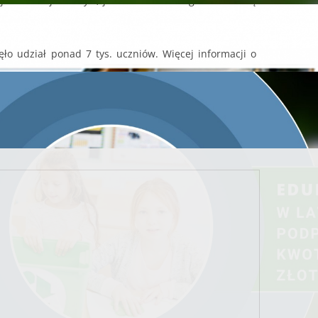
omości tej tematyki, jak również do angażowania się
ło udział ponad 7 tys. uczniów. Więcej informacji o