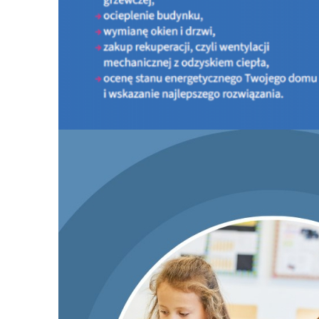
PROGRAM CZYSTE POWIETRZE
INFORMACJE OGÓLNE O PROGRAMIE
PORTAL BENEFICJENTA
KONTAKT
DOKUMENTY DO ZAPOZNANIA
LISTA URZĄDZEŃ GRZEWCZYCH
Nowy nabór Programu Czyste Powietrze - od 20 l
2026 r.
PROGRAM MOJA WODA
KONKURSY
AKTUALNOŚCI - Doradcy Energetyczni