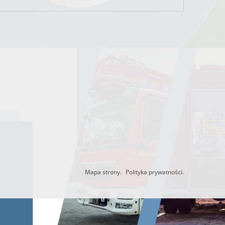
Mapa strony.
Polityka prywatności.
Utworzono przez W.S.ds.IT
M & P