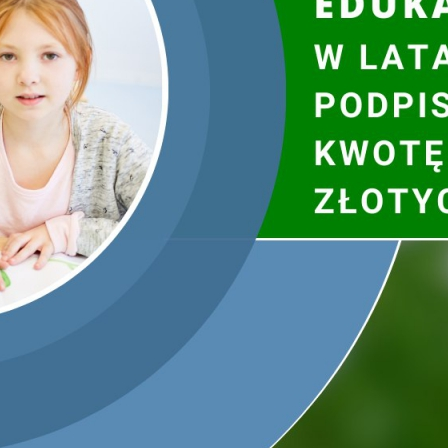
Do udziału
w warsztatach on-line
„Dzień Ziemi w Minister
podstawowych i uczniów szkół ponadpodstawowych. Warszt
edukacyjnego „Postaw na Słońce”, promującego odnawialne źró
Warsztaty on-line będą dostępne na żywo na stronie
www.dzi
każdy z uczniów i nauczycieli będzie mógł zadać pytanie
wykładach zaproszonych ekspertów: „Zrozumieć globalne o
Gogól) i „OZE. Skąd mamy prąd?” (dr Tomasz Rożek). Wydarzen
komórkowym nakręcić profesjonalny film?” z Szymonem Chałupk
Jak wziąć udział w warsztatach?
22 kwietnia o godz. 11:40 kliknij w link
www.dzienziemiwm
zalogować się do czatu, aby móc zadawać pytania.
Projekt edukacyjny „Postaw na Słońce” to inicjatywa Fundac
filmowego. Ideą konkursu jest promowanie wiedzy na temat o