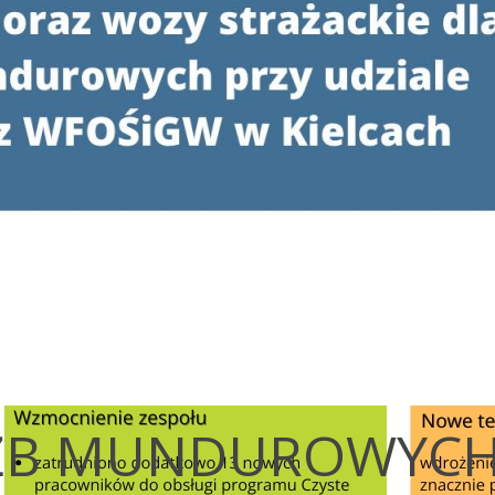
UŻB MUNDUROWYC