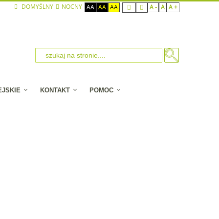
DOMYŚLNY
NOCNY
AA
AA
AA
A -
A
A +
EJSKIE
KONTAKT
POMOC