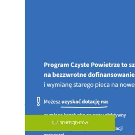
Jesteś tutaj:
STRONA GŁÓWNA
AKTUALNOŚCI
22 K
DLA
BENEFICJENTÓW