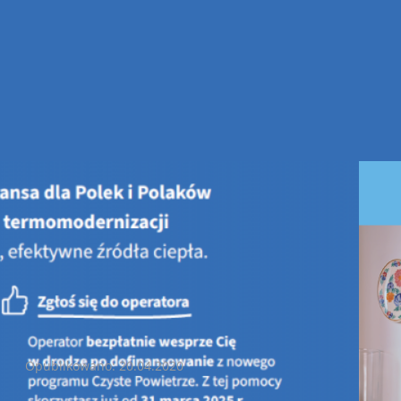
wietnia 2020 r. - Dzień Ziemi w Ministerstwie Klimatu
22 Kwietnia 2020 r. - Dzień Ziemi w Ministerstwie Klimatu
Opublikowano: 20.04.2020