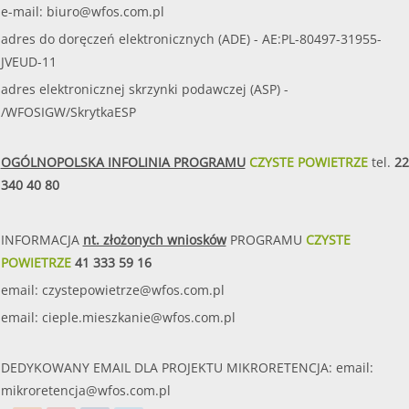
e-mail:
biuro@wfos.com.pl
adres do doręczeń elektronicznych (ADE) - AE:PL-80497-31955-
JVEUD-11
adres elektronicznej skrzynki podawczej (ASP) -
/WFOSIGW/SkrytkaESP
OGÓLNOPOLSKA INFOLINIA PROGRAMU
CZYSTE POWIETRZE
tel.
22
340 40 80
INFORMACJA
nt. złożonych wniosków
PROGRAMU
CZYSTE
POWIETRZE
41 333 59 16
email:
czystepowietrze@wfos.com.pl
email:
cieple.mieszkanie@wfos.com.pl
DEDYKOWANY EMAIL DLA PROJEKTU MIKRORETENCJA: email:
mikroretencja@wfos.com.pl