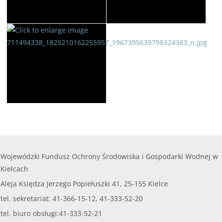
Wojewódzki Fundusz Ochrony Środowiska i Gospodarki Wodnej w
Kielcach
Aleja Księdza Jerzego Popiełuszki 41, 25-155 Kielce
tel. sekretariat: 41-366-15-12, 41-333-52-20
tel. biuro obsługi:41-333-52-21