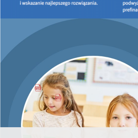
naszego stoiska, które będzie obsługiwane przez doradców
energetycznych. Postarają się oni odpowiedzieć na Państwa
pytania związane z gospodarką niskoemisyjną.
Informujemy również, że w dniu
30 marca 2016 r.
odbędzie
się konferencja, którą współorganizujemy ze Świętokrzyskim
Centrum Innowacji i Transferu Technologii, pod nazwą:
„W TROSCE O KLIMAT- EFEKTYWNOŚĆ ENERGETYCZNA,
ENERGIA ZE ŹRÓDEŁ ODNAWIALNYCH. DOŚWIADCZENIA ORAZ
MOŻLIWOŚCI ROZWOJU W NOWEJ PERSPEKTYWIE”.
-
INFORMACJA
-
AGENDA KONFERENCJI
-
TARGI KIELCE