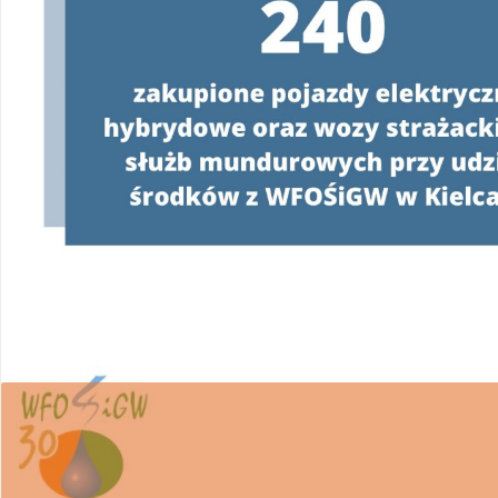
W związku z realizacją Programu
„Czyste Powie
wsparcie w uzyskaniu dofinansowania i wykona
Ponieważ proces pozyskiwania środków z WFOŚ
posiadania pełnomocnictwa z podpisem benefi
WFOŚiGW w Kielcach apeluje o ostrożność.