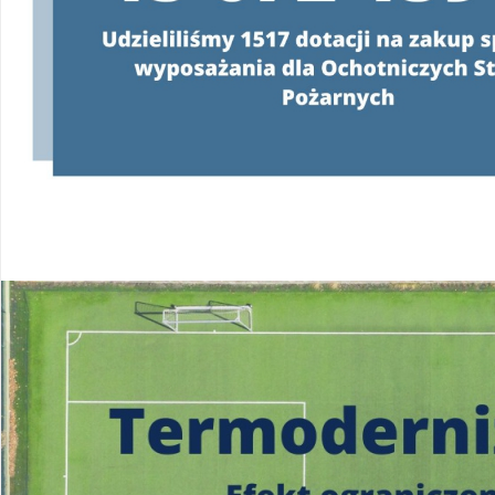
Konsultanci obsługujący infolinię, będą
o programie oraz wyjaśniać jeg
od poniedziałku do pią
w godzinach
od 8:00 do 
22 340 40 80