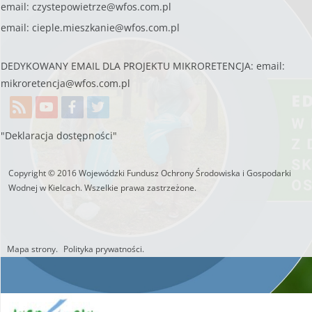
email:
czystepowietrze@wfos.com.pl
email:
cieple.mieszkanie@wfos.com.pl
DEDYKOWANY EMAIL DLA PROJEKTU MIKRORETENCJA: email:
mikroretencja@wfos.com.pl
"Deklaracja dostępności"
Copyright © 2016 Wojewódzki Fundusz Ochrony Środowiska i Gospodarki
Wodnej w Kielcach. Wszelkie prawa zastrzeżone.
Mapa strony.
Polityka prywatności.
Utworzono przez W.S.ds.IT
M & P