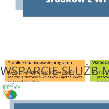
WSPARCIE SŁUŻB