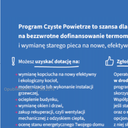
Jesteś tutaj:
STRONA GŁÓWNA
AKTUALNOŚCI
XIX Międzynarodowe targi Energetyki i Elektrotechniki
XIX Międzynarodowe targi Energetyki i Elektrotechniki
Opublikowano: 15.03.2016
Wojewódzki Fundusz Ochrony Środowiska i Gospodarki
Wodnej w Kielcach z przyjemnością zaprasza do odwiedzenia
w dniach 30-31 marca 2016 r. w ramach
XIX.
Międzynarodowych Targów Energetyki i Elektrotechniki, XIV.
Targów Odnawialnych Źródeł Energii ENEX Nowa Energia