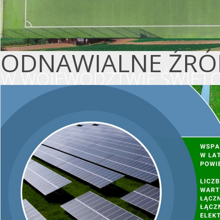
ODNAWIALNE ŹRÓD
W WOJEWÓDZTWIE ŚWIĘTO
WSPIERAMY OCHR