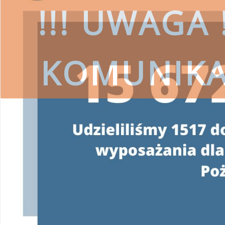
!!! UWAGA !
KOMUNIK
czytaj więcej
SKORZYSTAJ
Wojewódzki Fundusz Ochrony Środ
przestrzeg