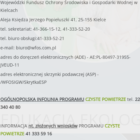
Wojewódzki Fundusz Ochrony Środowiska i Gospodarki Wodnej w
Kielcach
Aleja Księdza Jerzego Popiełuszki 41, 25-155 Kielce
tel. sekretariat: 41-366-15-12, 41-333-52-20
tel. biuro obsługi:41-333-52-21
e-mail:
biuro@wfos.com.pl
adres do doręczeń elektronicznych (ADE) - AE:PL-80497-31955-
JVEUD-11
adres elektronicznej skrzynki podawczej (ASP) -
/WFOSIGW/SkrytkaESP
OGÓLNOPOLSKA INFOLINIA PROGRAMU
CZYSTE POWIETRZE
tel.
22
340 40 80
EDUKACJA EKOLO
INFORMACJA
nt. złożonych wniosków
PROGRAMU
CZYSTE
POWIETRZE
41 333 59 16