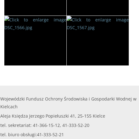
Wojewódzki Fundusz Ochrony Środowiska i Gospodarki Wodnej w
Kielcach
Aleja Księdza Jerzego Popiełuszki 41, 25-155 Kielce
tel. sekretariat: 41-366-15-12, 41-333-52-20
tel. biuro obsługi:41-333-52-21