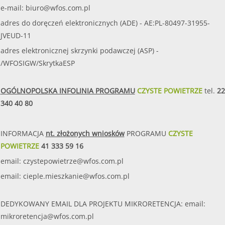
e-mail:
biuro@wfos.com.pl
adres do doręczeń elektronicznych (ADE) - AE:PL-80497-31955-
JVEUD-11
adres elektronicznej skrzynki podawczej (ASP) -
/WFOSIGW/SkrytkaESP
OGÓLNOPOLSKA INFOLINIA PROGRAMU
CZYSTE POWIETRZE
tel.
22
340 40 80
INFORMACJA
nt. złożonych wniosków
PROGRAMU
CZYSTE
POWIETRZE
41 333 59 16
email:
czystepowietrze@wfos.com.pl
email:
cieple.mieszkanie@wfos.com.pl
DEDYKOWANY EMAIL DLA PROJEKTU MIKRORETENCJA: email:
mikroretencja@wfos.com.pl