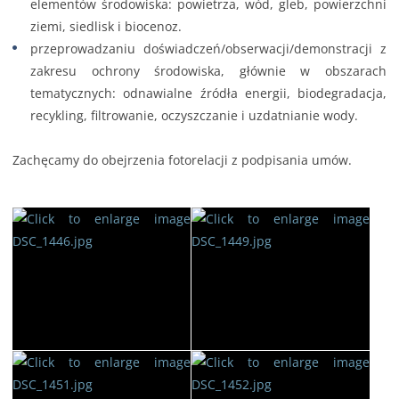
elementów środowiska: powietrza, wód, gleb, powierzchni
ziemi, siedlisk i biocenoz.
przeprowadzaniu doświadczeń/obserwacji/demonstracji z
zakresu ochrony środowiska, głównie w obszarach
tematycznych: odnawialne źródła energii, biodegradacja,
recykling, filtrowanie, oczyszczanie i uzdatnianie wody.
Zachęcamy do obejrzenia fotorelacji z podpisania umów.