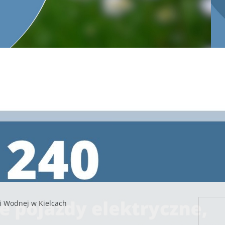
takimi jak segregacja odpadów. W Kielcach, w których od 
tworzywa sztuczne i metale, szkło, odpady biodegradowalne o
segregowanych w stosunku do ogólnie zebranych.
— Od lipca 2013 roku, a wiec odkąd wprowadzony został no
wzrost tonażu odpadów zbieranych selektywnie. W 2015 r
opakowaniowych, dwa lata później było to już odpowiednio 
papieru. Od marca, w więc odkąd segregujemy również tę fra
powiedział Andrzej Dziewanowski, dyrektor operacyjny kielec
Zgodnie z wytycznymi Unii Europejskiej, państwa człon
recyklingu i przygotowania do ponownego użycia. Tym
segregowane stanowiły około 25% ogólnie zebranych w Polsce
2016 roku 29% zbiórki stanowiły odpady zbierane selektywnie (
i Wodnej w Kielcach