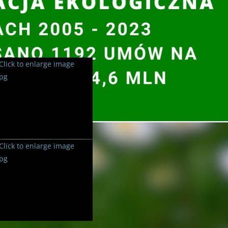
triotyzm —
nduszu Ochrony Środowiska i Gospodarki Wodnej w