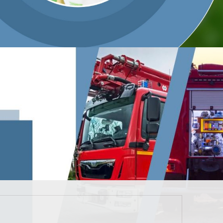
marca obowiązuje segregacja na 5 frakcji (papier,
raz zmieszane), z roku na rok rośnie udział odpadów
wy system gospodarki odpadami, odnotowujemy stały
oku zebraliśmy 1217 ton szkła i 5584 ton odpadów
1730 i 6385 ton. Optymizmem napawa również zbiórka
kcję, odebraliśmy od mieszkańców 335 ton surowca —
kiego Zakładu ENERIS Surowce.
kowskie powinny do 2020 roku uzyskać 50% poziom
czasem, według danych GUS, w 2016 roku odpady
. Na tle tych danych Kielce wypadają pozytywnie – w
GUS, listopad 2017).