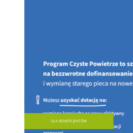
Jesteś tutaj:
STRONA GŁÓWNA
AKTUALNOŚCI
Świ
DLA
BENEFICJENTÓW