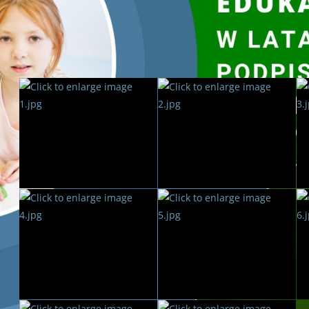
już najmłodsi mogą uczyć się, na czym polega nowoczesny pa
powiedział Grzegorz Socha, wiceprezes Wojewódzkiego Fu
Kielcach.