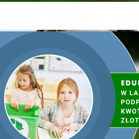
rzewa za surowce wtórne”, zostały przeprowadzone 9
ch tej patriotyczno-ekologicznej akcji przekazano 100
100 tysięcy drzew na 100-lecie niepodległości Polski”
rów, włączono je również do oficjalnych wydarzeń
 między ¬patriotyzmem a postawami proekologicznymi,