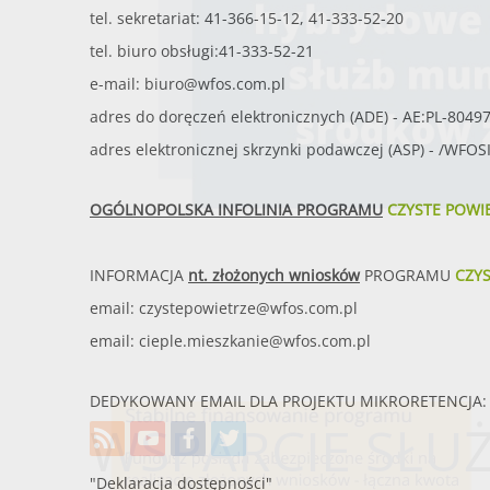
tel. sekretariat: 41-366-15-12, 41-333-52-20
tel. biuro obsługi:41-333-52-21
e-mail:
biuro@wfos.com.pl
adres do doręczeń elektronicznych (ADE) - AE:PL-8049
adres elektronicznej skrzynki podawczej (ASP) - /WFO
OGÓLNOPOLSKA INFOLINIA PROGRAMU
CZYSTE POWI
INFORMACJA
nt. złożonych wniosków
PROGRAMU
CZY
email:
czystepowietrze@wfos.com.pl
email:
cieple.mieszkanie@wfos.com.pl
DEDYKOWANY EMAIL DLA PROJEKTU MIKRORETENCJA: 
WSPARCIE SŁ
"Deklaracja dostępności"