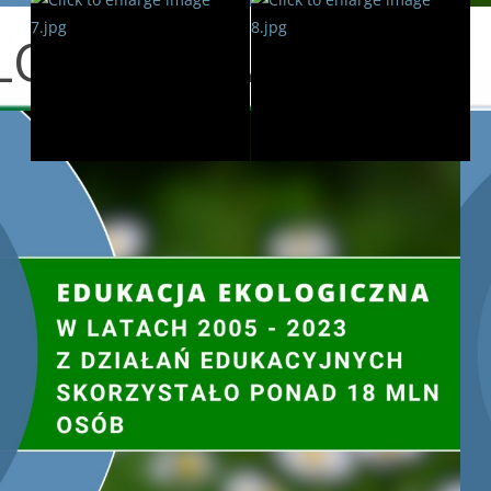
LOGICZNA
Dokładnie takie same działania, zgodne z ideą „sadzonka d
września w kilkunastu innych miastach w całej Polsce. W rama
tysięcy sadzonek rodzimych gatunków drzew. Przedsięwzięcie „
zostało objęte Honorowym Patronatem Prezesa Rady Minist
organizowanych pod hasłem „Niepodległa”.
Segregacja odpadów jako wyraz patriotyzmu
Celem ogólnopolskiej akcji jest zwrócenie uwagi na związek