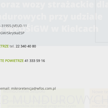
7-31955-JVEUD-11
SIGW/SkrytkaESP
ETRZE
tel.
22 340 40 80
STE POWIETRZE
41 333 59 16
email:
mikroretencja@wfos.com.pl
UŻB MUNDUROWYC