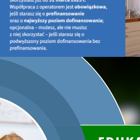
300 drzewek trafiło w ręce kielczan w niedzielę, 9 września
,
tysięcy drzew na 100-lecie niepodległości Polski
”.
W zamian mieszkańcy przekazali do odzysku plastik, aluminiu
zorganizowali
Wojewódzki Fundusz Ochrony Środowiska i Gos
ENERIS Surowce.
ipca
W niedzielnym wydarzeniu udział wzięło ponad 300 osób. Tak 
akcja zakończyła się wcześniej niż planowano. Do godziny 
NFOŚiGW przekazał do Kielc w ramach akcji „100 tysięcy drzew
trafiło 300 sadzonek – dębów, grabów lip oraz brzóz.
Aby otrzymać jubileuszowe drzewko z dołączonym certyf
aluminiowych bądź baterii. Łącznie mieszkańcy zapełnili po
wydawane także każdemu, kto poprawnie wypełnił test sprawdz
— Poprzez akcję „
100 tysięcy drzew na 100-lecie niepodległośc
Polski możemy na wiele sposobów. Jednym z nich jest troska 
w tym segregowanie odpadów. Dlatego szczególnie cieszy, że w