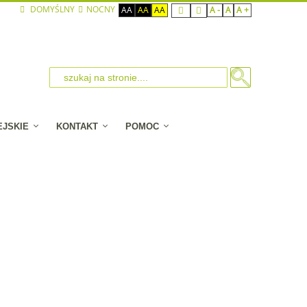
DOMYŚLNY
NOCNY
AA
AA
AA
A -
A
A +
EJSKIE
KONTAKT
POMOC