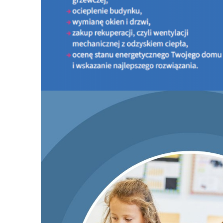
PROGRAM CZYSTE POWIETRZE
INFORMACJE OGÓLNE O PROGRAMIE
PORTAL BENEFICJENTA
KONTAKT
DOKUMENTY DO ZAPOZNANIA
LISTA URZĄDZEŃ GRZEWCZYCH
Nowy nabór Programu Czyste Powietrze - od 20 l
2026 r.
PROGRAM MOJA WODA
KONKURSY
AKTUALNOŚCI - Doradcy Energetyczni