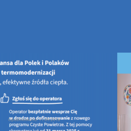
ęto nowoczesnego patriotyzmu - 100 tys. drzew
Święto nowoczesnego patriotyzmu - 100 tys. drzew
Opublikowano: 11.09.2018
Święto nowoczesnego patriotyzmu