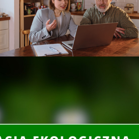
 w Parku Miejskim w ramach ogólnopolskiej akcji „
100
m oraz niemal 100 kg baterii. Kielecką odsłonę akcji
podarki Wodnej w Kielcach
, Urząd Miasta Kielce oraz
duże zainteresowanie ze strony kielczan sprawiło, że
14 zostały bowiem wydane wszystkie drzewka, które
 na 100-lecie niepodległości Polski”
. Do rąk kielczan
ikatem wystarczyło 10 sztuk butelek PET, puszek
segregowanymi surowcami 2 kontenery. Sadzonki były
ający wiedzę nt. środowiska oraz historyczną.
i Polski
” chcemy pokazać, że świętować niepodległość
o środowisko i odpowiedzialne postawy wobec niego –
 naszej akcji biorą udział całe rodziny. Dzięki temu