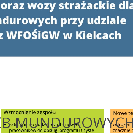
UŻB MUNDUROWYC