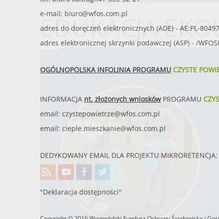
e-mail:
biuro@wfos.com.pl
EDUKACJA EKO
adres do doręczeń elektronicznych (ADE) - AE:PL-8049
adres elektronicznej skrzynki podawczej (ASP) - /WFO
OGÓLNOPOLSKA INFOLINIA PROGRAMU
CZYSTE POWI
INFORMACJA
nt. złożonych wniosków
PROGRAMU
CZY
email:
czystepowietrze@wfos.com.pl
email:
cieple.mieszkanie@wfos.com.pl
DEDYKOWANY EMAIL DLA PROJEKTU MIKRORETENCJA: 
"Deklaracja dostępności"
Copyright © 2016 Wojewódzki Fundusz Ochrony Środowiska i Gosp