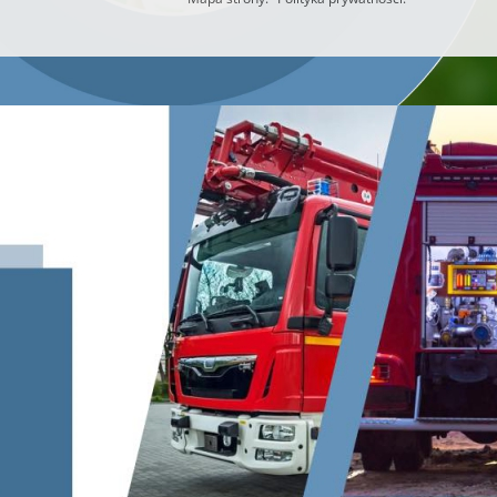
Utworzono przez W.S.ds.IT
M & P