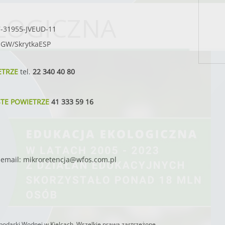
LOGICZNA
7-31955-JVEUD-11
SIGW/SkrytkaESP
ETRZE
tel.
22 340 40 80
STE POWIETRZE
41 333 59 16
email:
mikroretencja@wfos.com.pl
odarki Wodnej w Kielcach. Wszelkie prawa zastrzeżone.