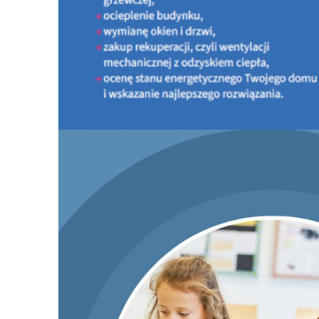
PROGRAM CZYSTE POWIETRZE
INFORMACJE OGÓLNE O PROGRAMIE
PORTAL BENEFICJENTA
KONTAKT
DOKUMENTY DO ZAPOZNANIA
LISTA URZĄDZEŃ GRZEWCZYCH
Nowy nabór Programu Czyste Powietrze - od 20 l
2026 r.
PROGRAM MOJA WODA
KONKURSY
AKTUALNOŚCI - Doradcy Energetyczni