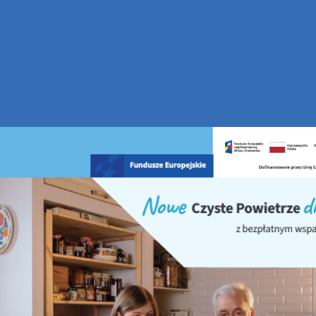
yczny 2020
matyczny 2020
 w Poznaniu serdecznie zachęca do wzięcia udziału