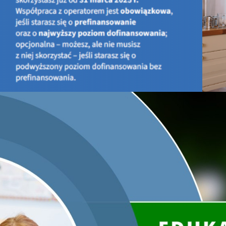
w
konkursie na projekt plakatu promującego Młodzieżowy Kon
Konkurs skierowany jest do młodzieży szkół ponadgimnaz
nadsyłania zgłoszeń i projektów będzie trwać do 27.09.2019
2019 r., a wręczenie nagród będzie miało miejsce w ramach
który odbędzie się 10 października br. podczas
Międzynarod
Organizatorem i fundatorem nagród jest Wojewódzki Fu
ipca
Poznaniu.
Celem Konkursu
jest wyłonienie projektu graficznego plakat
Kongres Klimatyczny 2020, aby w inspirujący i ciekawy sposó
Zgłoszenia wraz z poglądowym plikiem graficznym (JPG) o rozd
prosimy wysłać na adres:
urszula.chlystun@wfosgw.poznan.pl
Plik powinien mieć wymiar B2 (500x707 mm), w formacie pio
W tytule e-maila należy wpisać
„Konkurs na plakat MKK 2020”.
Do realizacji Konkursu niezbędne jest wypełnienie formu
ramach prac zgłoszonych do Konkursu” na projekt plakatu
oraz Karty Zgłoszenia, które należy odesłać do dnia 27 wrześ