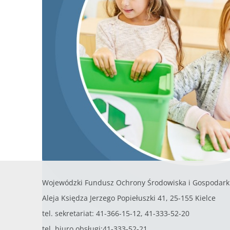
Wojewódzki Fundusz Ochrony Środowiska i Gospodark
Aleja Księdza Jerzego Popiełuszki 41, 25-155 Kielce
tel. sekretariat: 41-366-15-12, 41-333-52-20
tel. biuro obsługi:41-333-52-21