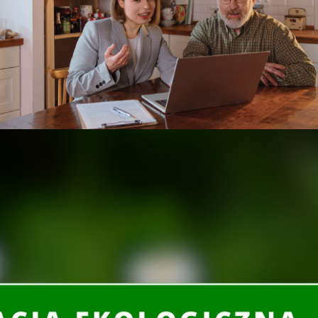
gres Klimatyczny 2020.
jalnych/ponadpodstawowych oraz studentów. Termin
 r.Wyniki Konkursu zostaną ogłoszone 4 października
 finału Młodzieżowego Kongresu Klimatycznego 2019,
owych Targów Ochrony Środowiska POL-ECO SYSTEM
.
ndusz Ochrony Środowiska i Gospodarki Wodnej w
u, który stanie się plakatem promującym Młodzieżowy
b zachęcić młodzież do udziału w tym wydarzeniu.
zielczości 300 dpi i wielkości nie większej niż 5 MB
.
nowym lub poziomym.
larza „Zgoda na przetwarzanie danych osobowych w
 promującego Młodzieżowy Kongres Klimatyczny 2020
nia br. na adres: urszula.chlystun@wfosgw.poznan.pl;