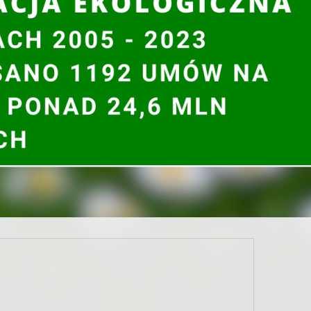
9 na
https://www.wfosgw.poznan.pl/pokaz-klase-badz-