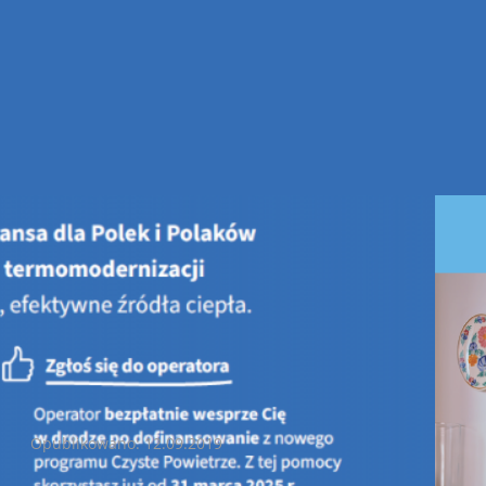
kurs na projekt plakatu promującego Młodzieżowy Kongres Klimat
Konkurs na projekt plakatu promującego Młodzieżowy Kongres Kli
Opublikowano: 12.09.2019
Wojewódzki Fundusz Ochrony Środowiska i Gospodarki Wodnej