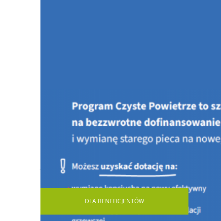
Jesteś tutaj:
STRONA GŁÓWNA
AKTUALNOŚCI
Kon
DLA
BENEFICJENTÓW