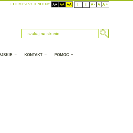
DOMYŚLNY
NOCNY
AA
AA
AA
A -
A
A +
EJSKIE
KONTAKT
POMOC