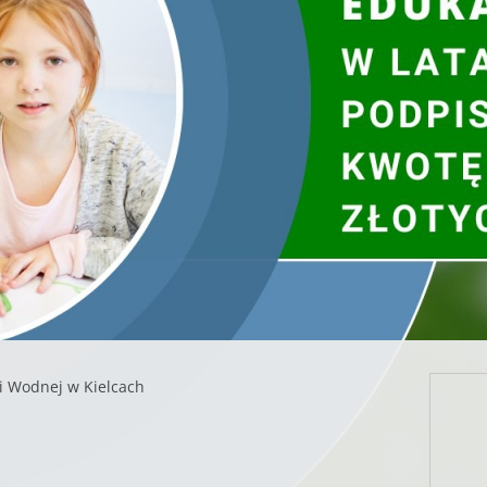
Życzymy powodzenia i wielu twórczych pomysłów.
Osobą kontaktową w sprawie konkursu jest:
Urszula Chłystun, 61 845-62-53
Informacja o Młodzieżowym Kongresie Klimatycznym 201
ekologiczny/
karta zgłoszenia - osoba małoletnia
,
karta zgłoszenia - osba pełnoletnia,
zgoda na przetwarzanie danych osobowych
,
regulamin konkursu.
i Wodnej w Kielcach