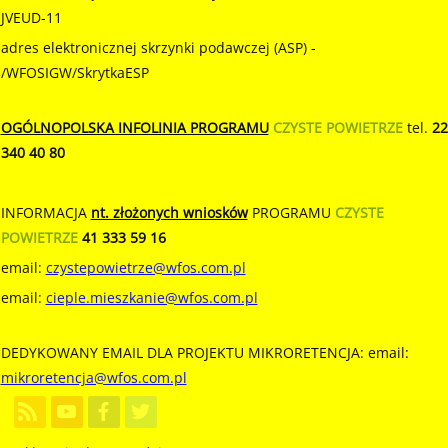
JVEUD-11
adres elektronicznej skrzynki podawczej (ASP) -
/WFOSIGW/SkrytkaESP
OGÓLNOPOLSKA INFOLINIA PROGRAMU
CZYSTE POWIETRZE
tel.
22
340 40 80
INFORMACJA
nt. złożonych wniosków
PROGRAMU
CZYSTE
POWIETRZE
41 333 59 16
email:
czystepowietrze@wfos.com.pl
email:
cieple.mieszkanie@wfos.com.pl
DEDYKOWANY EMAIL DLA PROJEKTU MIKRORETENCJA: email:
mikroretencja@wfos.com.pl