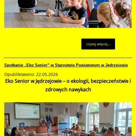
czytaj więcej...
Spotkanie „Eko Senior” w Starostwie Powiatowym w Jędrzejowie
Opublikowano: 22.05.2026
Eko Senior w Jędrzejowie – o ekologii, bezpieczeństwie i
zdrowych nawykach