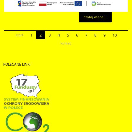
czytaj więcej...
start
1
2
3
4
5
6
7
8
9
10
koniec
POLECANE
LINKI