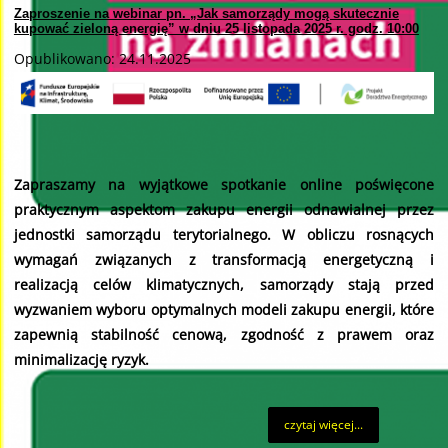
Zaproszenie na webinar pn. „Jak samorządy mogą skutecznie
kupować zieloną energię” w dniu 25 listopada 2025 r. godz. 10:00
Opublikowano: 24.11.2025
Zapraszamy na wyjątkowe spotkanie online poświęcone
praktycznym aspektom zakupu energii odnawialnej przez
jednostki samorządu terytorialnego. W obliczu rosnących
wymagań związanych z transformacją energetyczną i
realizacją celów klimatycznych, samorządy stają przed
wyzwaniem wyboru optymalnych modeli zakupu energii, które
zapewnią stabilność cenową, zgodność z prawem oraz
minimalizację ryzyk.
czytaj więcej...