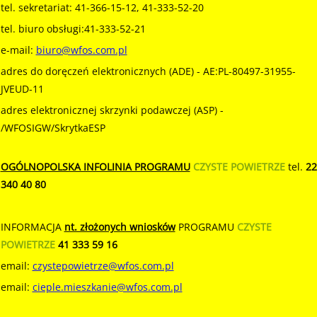
tel. sekretariat: 41-366-15-12, 41-333-52-20
tel. biuro obsługi:41-333-52-21
e-mail:
biuro@wfos.com.pl
adres do doręczeń elektronicznych (ADE) - AE:PL-80497-31955-
JVEUD-11
adres elektronicznej skrzynki podawczej (ASP) -
/WFOSIGW/SkrytkaESP
OGÓLNOPOLSKA INFOLINIA PROGRAMU
CZYSTE POWIETRZE
tel.
22
340 40 80
INFORMACJA
nt. złożonych wniosków
PROGRAMU
CZYSTE
POWIETRZE
41 333 59 16
email:
czystepowietrze@wfos.com.pl
email:
cieple.mieszkanie@wfos.com.pl