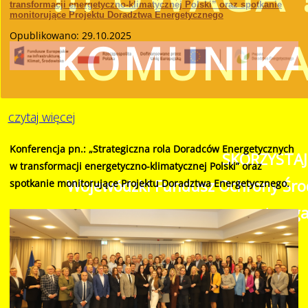
transformacji energetyczno-klimatycznej Polski” oraz spotkanie
monitorujące Projektu Doradztwa Energetycznego
Opublikowano: 29.10.2025
KOMUNIK
czytaj więcej
Konferencja pn.: „Strategiczna rola Doradców Energetycznych
SKORZYSTAJ
w transformacji energetyczno-klimatycznej Polski” oraz
Wojewódzki Fundusz Ochrony Środ
spotkanie monitorujące Projektu Doradztwa Energetycznego.
przestrzeg