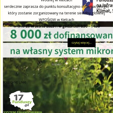
serdecznie zaprasza do punktu konsultacyjno-informacyjnego,
który zostanie zorganizowany na terenie siedziby głównej
WFOŚiGW w Kielcach
w dniu
26 września
2025 r. w godzinach 8:30 - 14:30
czytaj więcej...
start
1
2
3
4
5
6
7
8
9
10
koniec
POLECANE
LINKI