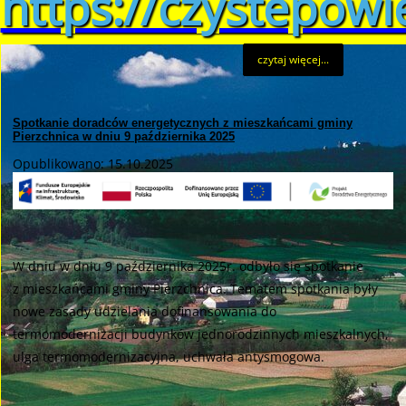
https://czystepowie
czytaj więcej...
Spotkanie doradców energetycznych z mieszkańcami gminy
Pierzchnica w dniu 9 października 2025
Opublikowano: 15.10.2025
W dniu w dniu 9 października 2025r. odbyło się spotkanie
z mieszkańcami gminy Pierzchnica. Tematem spotkania były
nowe zasady udzielania dofinansowania do
termomodernizacji budynków jednorodzinnych mieszkalnych,
ulga termomodernizacyjna, uchwała antysmogowa.