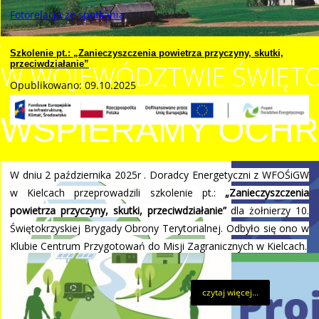
Fotorelacja ze spotkania
Szkolenie pt.: „Zanieczyszczenia powietrza przyczyny, skutki,
przeciwdziałanie”
W WOJEWÓDZTWIE ŚWIĘTO
Opublikowano: 09.10.2025
WSPIERAMY OCHR
W dniu 2 października 2025r . Doradcy Energetyczni z WFOŚiGW
w Kielcach przeprowadzili szkolenie pt.:
„Zanieczyszczenia
powietrza przyczyny, skutki, przeciwdziałanie”
dla żołnierzy 10.
Świętokrzyskiej Brygady Obrony Terytorialnej. Odbyło się ono w
Klubie Centrum Przygotowań do Misji Zagranicznych w Kielcach.
czytaj więcej...