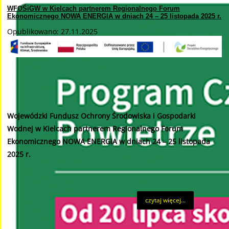
WFOŚiGW w Kielcach partnerem Regionalnego Forum
Ekonomicznego NOWA ENERGIA w dniach 24 – 25 listopada 2025 r.
Opublikowano: 27.11.2025
Wojewódzki Fundusz Ochrony Środowiska i Gospodarki
Wodnej w Kielcach partnerem Regionalnego Forum
Ekonomicznego NOWA ENERGIA w dniach 24 – 25 listopada
2025 r.
czytaj więcej...