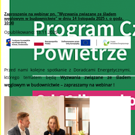
Zaproszenie na webinar pn. "Wyzwania związane ze śladem
węglowym w budownictwie" w dniu 14 listopada 2025 r. o godz.
10:00
Opublikowano: 13.11.2025
Przed nami kolejne spotkanie z Doradcami Energetycznymi,
którego tematem będą
Wyzwania związane ze śladem
węglowym w budownictwie – zapraszamy na webinar !