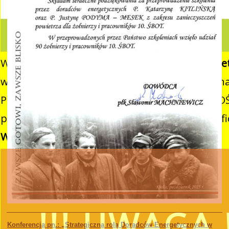
W związku z realizacją Programu
„Czyste Powie
wsparcie w uzyskaniu dofinansowania i wykona
Ponieważ proces pozyskiwania środków z WFOŚ
posiadania pełnomocnictwa z podpisem benefi
WFOŚiGW w Kielcach apeluje o ostrożność.
!!! UWAGA !
Konferencja pn.: „Strategiczna rola Doradców Energetycznych w