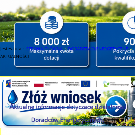
Jesteś tutaj:
STRONA GŁÓWNA
DORADZTWO ENERGETYCZNE
AKTUALNOŚCI
A
ktualne informacje dotyczace działalności
Doradców Energetycznych.