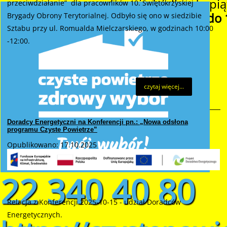
od poniedziałku do pią
przeciwdziałanie” dla pracowników 10. Świętokrzyskiej
w godzinach
od 8:00 do 
Brygady Obrony Terytorialnej. Odbyło się ono w siedzibie
Sztabu przy ul. Romualda Mielczarskiego, w godzinach 10:00
-12:00.
czytaj więcej...
Doradcy Energetyczni na Konferencji pn.: „Nowa odsłona
programu Czyste Powietrze”
Opublikowano: 17.10.2025
22 340 40 80
Relacja z Konferencji 2025-10-15 - udział Doradców
Energetycznych.