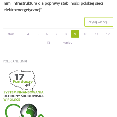
nimi infrastruktura dla poprawy stabilności polskiej sieci
elektroenergetycznej”
czytaj więcej...
start
4
5
6
7
8
9
10
11
12
13
koniec
POLECANE
LINKI