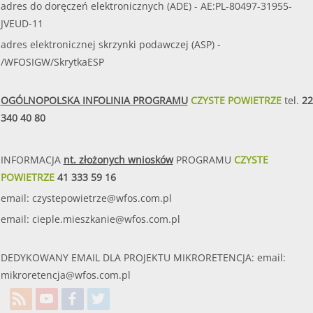
adres do doręczeń elektronicznych (ADE) - AE:PL-80497-31955-
JVEUD-11
adres elektronicznej skrzynki podawczej (ASP) -
/WFOSIGW/SkrytkaESP
OGÓLNOPOLSKA INFOLINIA PROGRAMU
CZYSTE POWIETRZE
tel.
22
340 40 80
INFORMACJA
nt. złożonych wniosków
PROGRAMU
CZYSTE
POWIETRZE
41 333 59 16
email:
czystepowietrze@wfos.com.pl
email:
cieple.mieszkanie@wfos.com.pl
DEDYKOWANY EMAIL DLA PROJEKTU MIKRORETENCJA: email:
mikroretencja@wfos.com.pl