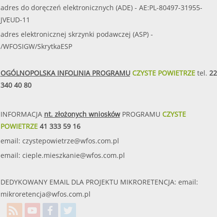
adres do doręczeń elektronicznych (ADE) - AE:PL-80497-31955-
JVEUD-11
adres elektronicznej skrzynki podawczej (ASP) -
/WFOSIGW/SkrytkaESP
OGÓLNOPOLSKA INFOLINIA PROGRAMU
CZYSTE POWIETRZE
tel.
22
340 40 80
INFORMACJA
nt. złożonych wniosków
PROGRAMU
CZYSTE
POWIETRZE
41 333 59 16
email:
czystepowietrze@wfos.com.pl
email:
cieple.mieszkanie@wfos.com.pl
DEDYKOWANY EMAIL DLA PROJEKTU MIKRORETENCJA: email:
mikroretencja@wfos.com.pl