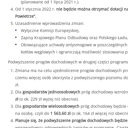
(planowane od 1 lipca 2021 r.).
Od 1 stycznia 2022 r.
nie będzie można otrzymać dotacji n
Powietrze”.
Uzasadnienie wprowadzenia zmian:
Wytyczne Komisji Europejskiej,
Zapisy Krajowego Planu Odbudowy oraz Polskiego Ładu
Obowiązujące uchwały antysmogowe w poszczególnych 
kotłów węglowych i ograniczają możliwość stosowania pa
Podwyższenie progów dochodowych w drugiej części program
Zmiana ma na celu ujednolicenie progów dochodowych 
czemu więcej osób skorzysta z podwyższonego poziomu dofi
zł.
Dla
gospodarstw jednoosobowych
próg dochodowy wzrośnie
zł
(o ok. 229 zł wyżej niż obecnie).
Dla
gospodarstw wieloosobowych
próg dochodowy będzie u
na osobę, czyli do
1 563,60 zł
(o ok. 164 zł więcej niż obecni
Planuje się, że podwyższenie progów dochodowych będzie o
wprowadzeniu odpowiednich zapisów w programie „Czyste