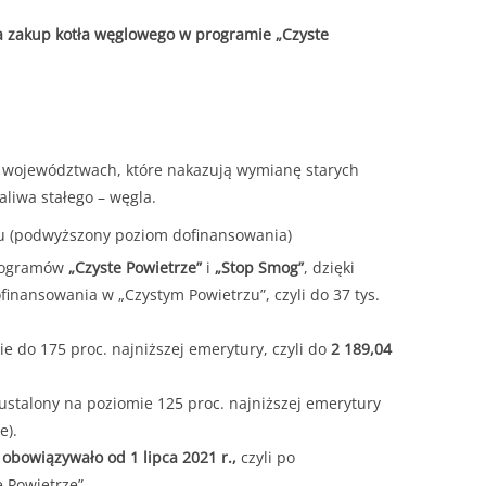
a zakup kotła węglowego w programie „Czyste
,
województwach, które nakazują wymianę starych
liwa stałego – węgla.
u (podwyższony poziom dofinansowania)
programów
„Czyste Powietrze”
i
„Stop Smog”
, dzięki
nansowania w „Czystym Powietrzu”, czyli do 37 tys.
 do 175 proc. najniższej emerytury, czyli do
2 189,04
stalony na poziomie 125 proc. najniższej emerytury
e).
bowiązywało od 1 lipca 2021 r.,
czyli po
 Powietrze”.