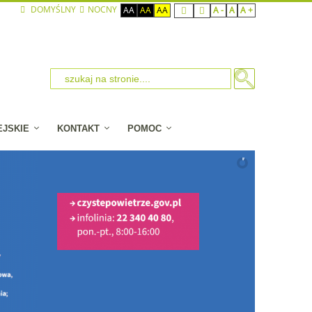
DOMYŚLNY
NOCNY
AA
AA
AA
A -
A
A +
EJSKIE
KONTAKT
POMOC