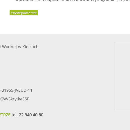
czystepowietrze
i Wodnej w Kielcach
7-31955-JVEUD-11
SIGW/SkrytkaESP
ETRZE
tel.
22 340 40 80