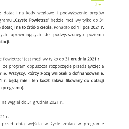
 dotacji na kotły węglowe i podwyższenie progów
rogramu
„Czyste Powietrze”
będzie możliwy tylko do
31
 dotacji na to źródło ciepła.
Ponadto
od 1 lipca 2021 r.
wych uprawniających do podwyższonego poziomu
tacji.
 Powietrze” jest możliwy tylko do
31 grudnia 2021 r.
m, że program dopuszcza rozpoczęcie przedsięwzięcia
anie.
Wszyscy, którzy złożą wniosek o dofinansowanie,
 r. będą mieli ten koszt zakwalifikowany do dotacji
do programu).
na węgiel do 31 grudnia 2021 r.,
21 r.
h przed datą wejścia w życie zmian w programie