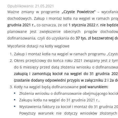
Opublikowano: 21.05.2021
Ważne zmiany w programie
„Czyste Powietrze”
– wycofanie
dochodowych. Zakup i montaż kotła na węgiel w ramach p
grudnia 2021 r.,
co oznacza, że od
1 stycznia 2022 r. nie będzie
planowane jest zwiększenie obecnych progów dochodo
dofinansowania, czyli do uzyskania do
37 tys. zł bezzwrotnej do
Wycofanie dotacji na kotły węglowe
Zakup i montaż kotła na węgiel w ramach programu „Czyste
Okres przejściowy do końca roku 2021 związany jest z ty
do 6 miesięcy przed datą złożenia wniosku o dofinansow
zakupią i zamontują kocioł na węgiel do 31 grudnia 2021
(zostanie dodany odpowiedni przypis w załączniku 2 i 2a 
Kotły na węgiel będą dofinansowane
pod warunkiem:
Złożenia wniosku o dofinansowanie obejmującego kocioł 
Zakupu kotła na węgiel do 31 grudnia 2021 r.,
Wystawienia faktury za kocioł i montaż do 31 grudnia 20
Powyższy warunek nie dotyczy wniosków złożonyc