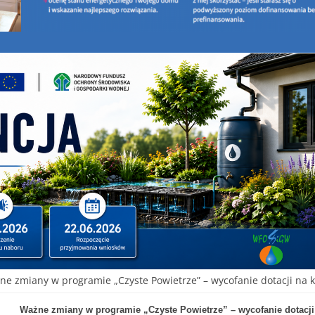
ne zmiany w programie „Czyste Powietrze” – wycofanie dotacji na
Ważne zmiany w programie „Czyste Powietrze” – wycofanie dotacj