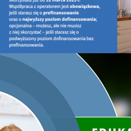
10 września ruszyła druga edycja konkursu Ministerstwa Klimatu i Środ
Konkurs skierowany jest do samorządów miast, które w ciągu ostatni
miesięcy przed jego rozpoczęciem zrealizowały inwestycje z obsza
wody)
lub
zrównoważonego transportu
. Celem konkursu jest pr
zielonych rozwiązań miejskich, służących poprawie jakości życia mie
ipca
miast na skutki zmian klimatu. Podstawowym kryterium oceny zgł
ekologiczne oraz społeczne przeprowadzonych inwestycji.
Konkurs podzielony będzie na dwie kategorie: miasta o liczbie mieszkańc
przydzielonych zostanie aż 12 nagród dla samorządów:
miejsca I, II i III za obszar 1 i 2 w kategorii miast poniżej 100 tys.
miejsca I, II i III za obszar 1 i 2 w kategorii miast powyżej 100 tys
Laureaci otrzymają statuetki Ministra Klimatu i Środowiska, a także na
lub studiów podyplomowych dla pracowników urzędów.