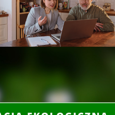
owiska "Miasto z klimatem - najlepszy zrealizowany projekt".
ch 3 lat przed ogłoszeniem konkursu, ale nie później niż 6
ru rozwoju
błękitno-zielonej infrastruktury (w tym retencja
omocja oraz upowszechnianie nowoczesnych, efektywnych,
szkańców poprzez ochronę klimatu lub zwiększenie odporności
oszonych przez samorządy inicjatyw będą uzyskane efekty
ów do 100 tys. i powyżej 100 tys. Łącznie w tej edycji
 mieszkańców
. mieszkańców
grody finansowe przeznaczone na opłacenie kursów, szkoleń