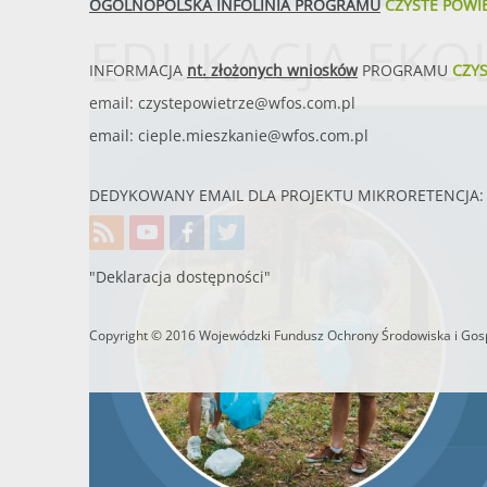
OGÓLNOPOLSKA INFOLINIA PROGRAMU
CZYSTE POWI
EDUKACJA EKO
INFORMACJA
nt. złożonych wniosków
PROGRAMU
CZY
email:
czystepowietrze@wfos.com.pl
email:
cieple.mieszkanie@wfos.com.pl
DEDYKOWANY EMAIL DLA PROJEKTU MIKRORETENCJA: 
"Deklaracja dostępności"
Copyright © 2016 Wojewódzki Fundusz Ochrony Środowiska i Gosp