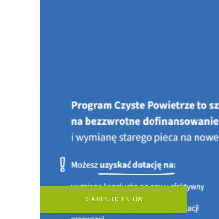
Jesteś tutaj:
STRONA GŁÓWNA
AKTUALNOŚCI
Mias
DLA
BENEFICJENTÓW