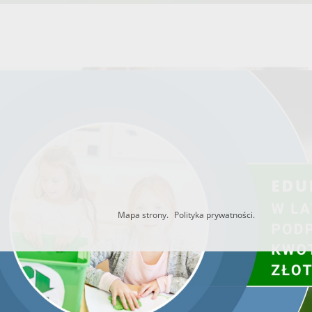
Mapa strony.
Polityka prywatności.
Utworzono przez W.S.ds.IT
M & P