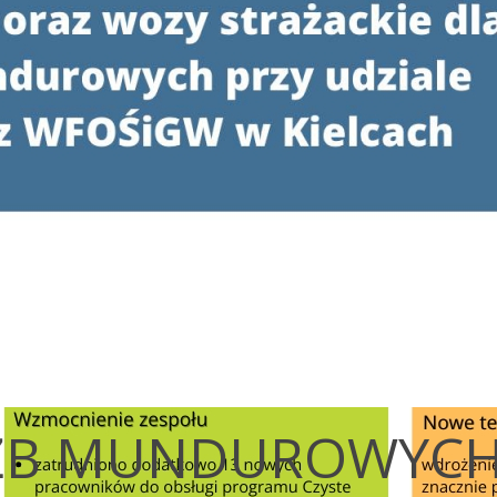
UŻB MUNDUROWYC