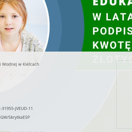
Więcej informacji o konkursie:
https://www.gov.pl/web/edukacja-ekologi
i Wodnej w Kielcach
7-31955-JVEUD-11
SIGW/SkrytkaESP