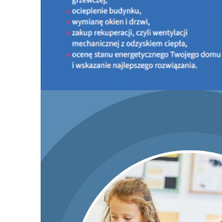
PROGRAM CZYSTE POWIETRZE
INFORMACJE OGÓLNE O PROGRAMIE
PORTAL BENEFICJENTA
KONTAKT
DOKUMENTY DO ZAPOZNANIA
LISTA URZĄDZEŃ GRZEWCZYCH
Nowy nabór Programu Czyste Powietrze - od 20 l
2026 r.
PROGRAM MOJA WODA
KONKURSY
AKTUALNOŚCI - Doradcy Energetyczni