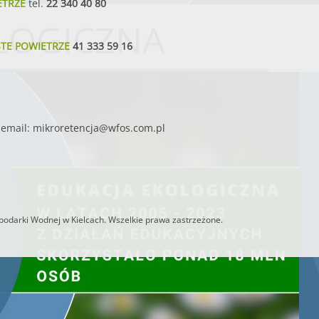
ETRZE
tel.
22 340 40 80
LOGICZNA
STE POWIETRZE
41 333 59 16
email:
mikroretencja@wfos.com.pl
odarki Wodnej w Kielcach. Wszelkie prawa zastrzeżone.