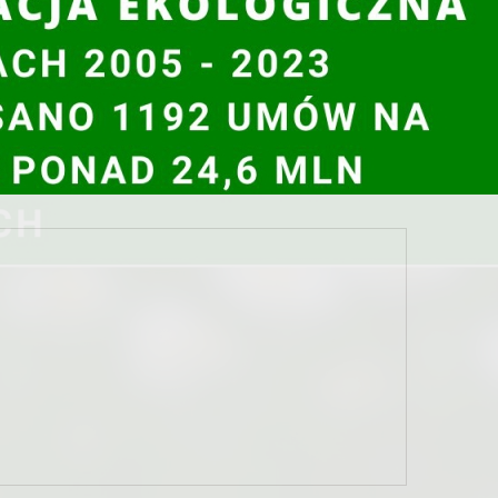
czna/miasto-z-klimatem