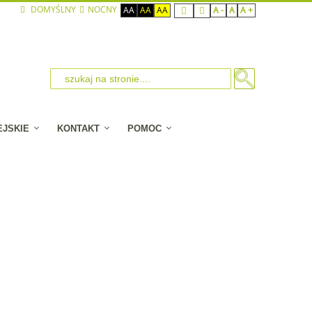
DOMYŚLNY
NOCNY
AA
AA
AA
A -
A
A +
EJSKIE
KONTAKT
POMOC