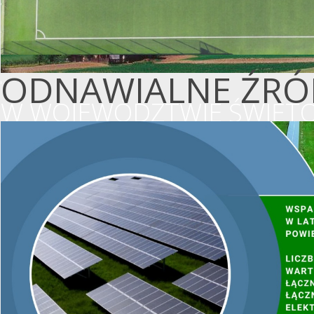
ODNAWIALNE ŹRÓD
W WOJEWÓDZTWIE ŚWIĘTO
WSPIERAMY OCHR