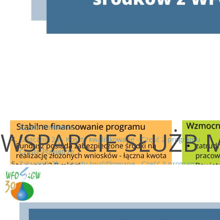
Data wejścia w życie zmienionego programu wraz z
ułatwieniami oraz rozpoczęcia naboru zostanie podana w
styczniu 2022 r.
Zapraszamy do zapoznania się ze
zmienioną wersją poniżej
załączonego programu „Czyste Powietrze”.
Program priorytetowy Czyste Powietrze
Załącznik 1 - Łączenie dotacji z termomodernizacyjną ulgą
podatkową
Załącznik 2 - Koszty kwalifikowane - Część 1 programu
Czyste Powietrze
WSPARCIE SŁUŻB
Załącznik 2a - Koszty kwalifikowane - Część 2 programu
Czyste Powietrze
Załącznik 2b - Koszty kwalifikowane - Część 3 programu
Czyste Powietrze
czystepowietrze