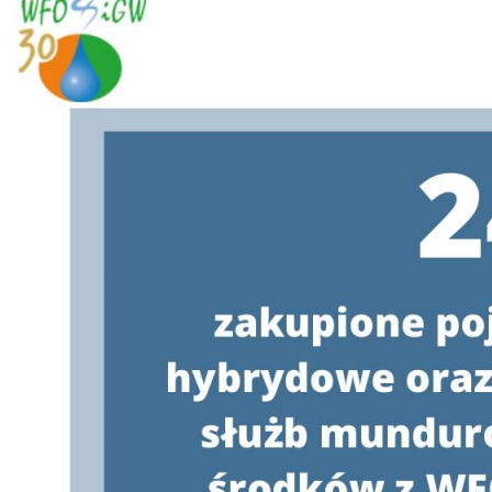
programami parasolowymi, w których wnioskodawca nie
staje się właścicielem kotła do zakończenia okresu
trwałości;
Umożliwianie dłuższej realizacji projektu, gdy opóźnienie
rozliczenia wynika z przesunięcia terminu przyłączenia
gazu przez operatora;
Dopuszczenie kotłów dwupaliwowych na drewno
kawałkowe i pellet, jako zgodnych z celami programu;
Doprecyzowanie wymagań dla przewodów kominowych w
przypadku kotłów na paliwo stałe, ze względów
bezpieczeństwa.
Szczegóły już w styczniu
Zmiany do programu „Czyste Powietrze” zostały już
zaopiniowane przez Ministerstwo Klimatu i Środowiska oraz
przyjęte 17.12.2021 r. przez Radę Nadzorczą Narodowego
Funduszu Ochrony Środowiska i Gospodarki Wodnej. Obecnie
trwają prace nad dokumentacją programową, która jest
konieczna do uruchomienia naboru na nowych warunkach.