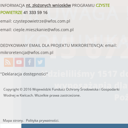
!!! UWAGA !
INFORMACJA
nt. złożonych wniosków
PROGRAMU
CZYSTE
POWIETRZE
41 333 59 16
email:
czystepowietrze@wfos.com.pl
email:
cieple.mieszkanie@wfos.com.pl
KOMUNIK
DEDYKOWANY EMAIL DLA PROJEKTU MIKRORETENCJA: email:
mikroretencja@wfos.com.pl
czytaj więcej
"Deklaracja dostępności"
SKORZYSTAJ
Copyright © 2016 Wojewódzki Fundusz Ochrony Środowiska i Gospodarki
Wojewódzki Fundusz Ochrony Środ
Wodnej w Kielcach. Wszelkie prawa zastrzeżone.
przestrzeg
Mapa strony.
Polityka prywatności.