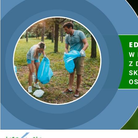
Dodatkowe wsparcie dla wnioskodawców
Równolegle w 2022 r. będą trwały prace nad drugą fazą
wdrażania trzeciej części programu „Czyste Powietrze”,
obejmującą m.in. prefinansowanie wydatków, a także pomoc
wnioskodawcom w przygotowaniu, realizacji i rozliczeniu
inwestycji.
Proste zasady dla wszystkich
Ponadto, w wyniku doświadczeń z dotychczasowego
wdrażania „Czystego Powietrza” oraz postulatów zgłaszanych
przez wojewódzkie fundusze ochrony środowiska i gospodarki
wodnej, organizacje branżowe i pozarządowe, zmodyfikowano
niektóre zapisy we wszystkich częściach programu i jego
załącznikach.
Najważniejsze ze zmian, które niebawem będą obowiązywać
to:
Uwzględnienie możliwości finansowania z „Czystego
Powietrza”, gdy dofinansowanie łączy się z gminnymi