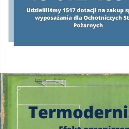
Konsultanci obsługujący infolinię, będą
o programie oraz wyjaśniać jeg
od poniedziałku do pią
w godzinach
od 8:00 do 
22 340 40 80