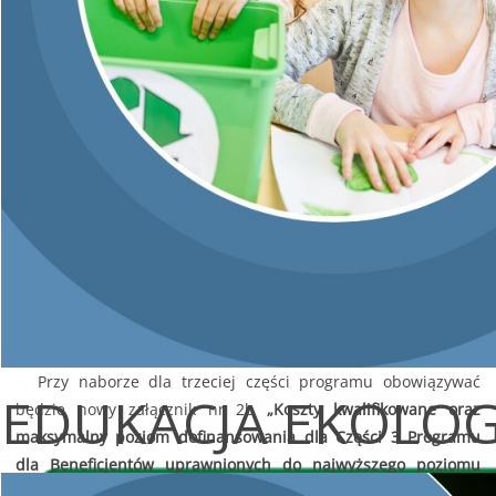
domowego uprawniającego do najwyższego poziomu
wsparcia – do 900 zł (gospodarstwa wieloosobowe) lub do
1260 zł (gospodarstwa jednoosobowe);
Alternatywa do dochodowego kryterium kwalifikowalności –
ustalone prawo do otrzymywania zasiłku stałego, zasiłku
okresowego, zasiłku rodzinnego lub specjalnego zasiłku
opiekuńczego;
Intensywność dofinansowania – do 90% kosztów
kwalifikowanych;
Maksymalna kwota dotacji dla całego przedsięwzięcia – do
69 tys. zł;
Liczba transz rozliczeń – do pięciu;
Okres realizacji przedsięwzięcia – do 36 miesięcy.
Przy naborze dla trzeciej części programu obowiązywać
EDUKACJA EKOLO
będzie nowy załącznik nr 2b
„Koszty kwalifikowane oraz
maksymalny poziom dofinansowania dla Części 3 Programu
dla Beneficjentów uprawnionych do najwyższego poziomu
dofinansowania”.