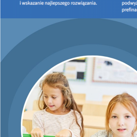
Trzecia część programu
„Czyste Powietrze”
z najwyższym
dofinansowaniem do
69 tys. zł
przy dochodzie na członka
gospodarstwa domowego 900 zł lub 1260 zł (dotyczy
odpowiednio gospodarstw wieloosobowych i
jednoosobowych), oraz dla osób z ustalonym prawem do
zasiłku, a także zmiany dotychczasowego programu, żeby
jeszcze łatwiej sięgać po dotacje – to najbliższe plany
Narodowego Funduszu Ochrony Środowiska i Gospodarki
Wodnej na 2022 r. w zakresie „Czystego Powietrza”.
Wprowadzenie nowej części programu „Czyste Powietrze”
dla beneficjentów uprawnionych do najwyższego poziomu
dofinansowania podzielono na dwie fazy.
Rozwiązania dla osób o najniższych dochodach przewidziane
na 2022 r.
W pierwszej kolejności ogłoszony będzie nabór wniosków
do trzeciej części programu uwzględniający następujące
zasady:
Przeciętny dochód na jednego członka gospodarstwa