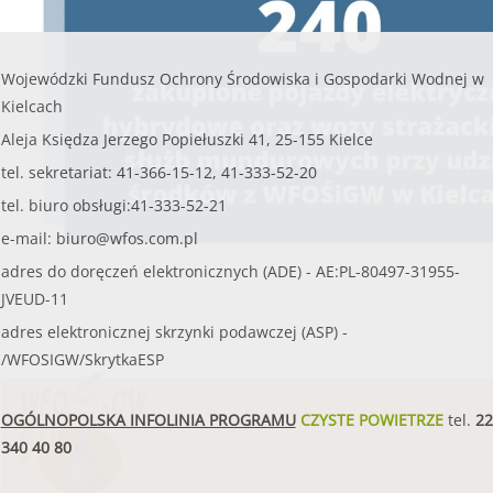
Wojewódzki Fundusz Ochrony Środowiska i Gospodarki Wodnej w
Kielcach
Aleja Księdza Jerzego Popiełuszki 41, 25-155 Kielce
tel. sekretariat: 41-366-15-12, 41-333-52-20
W związku z realizacją Programu
„Czyste Powie
tel. biuro obsługi:41-333-52-21
wsparcie w uzyskaniu dofinansowania i wykona
e-mail:
biuro@wfos.com.pl
Ponieważ proces pozyskiwania środków z WFOŚ
adres do doręczeń elektronicznych (ADE) - AE:PL-80497-31955-
JVEUD-11
posiadania pełnomocnictwa z podpisem benefi
adres elektronicznej skrzynki podawczej (ASP) -
WFOŚiGW w Kielcach apeluje o ostrożność.
/WFOSIGW/SkrytkaESP
OGÓLNOPOLSKA INFOLINIA PROGRAMU
CZYSTE POWIETRZE
tel.
22
340 40 80