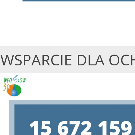
Utworzono przez W.S.ds.IT
M & P
WSPARCIE DLA OC