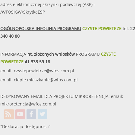
adres elektronicznej skrzynki podawczej (ASP) -
/WFOSIGW/SkrytkaESP
OGÓLNOPOLSKA INFOLINIA PROGRAMU
CZYSTE POWIETRZE
tel.
22
340 40 80
INFORMACJA
nt. złożonych wniosków
PROGRAMU
CZYSTE
POWIETRZE
41 333 59 16
email:
czystepowietrze@wfos.com.pl
email:
cieple.mieszkanie@wfos.com.pl
DEDYKOWANY EMAIL DLA PROJEKTU MIKRORETENCJA: email:
mikroretencja@wfos.com.pl
"Deklaracja dostępności"