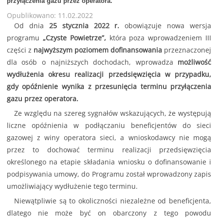
przyłączenia gazu przez operatora.
Opublikowano: 11.02.2022
Od dnia
25 stycznia 2022 r.
obowiązuje nowa wersja
programu
„Czyste Powietrze”,
która poza wprowadzeniem III
części z
najwyższym poziomem dofinansowania
przeznaczonej
dla osób o najniższych dochodach, wprowadza
możliwość
wydłużenia okresu realizacji przedsięwzięcia w przypadku,
gdy opóźnienie wynika z przesunięcia terminu przyłączenia
gazu przez operatora.
Ze względu na szereg sygnałów wskazujących, że występują
liczne opóźnienia w podłączaniu beneficjentów do sieci
gazowej z winy operatora sieci, a wnioskodawcy nie mogą
przez to dochować terminu realizacji przedsięwzięcia
określonego na etapie składania wniosku o dofinansowanie i
podpisywania umowy, do Programu został wprowadzony zapis
umożliwiający wydłużenie tego terminu.
Niewątpliwie są to okoliczności niezależne od beneficjenta,
dlatego nie może być on obarczony z tego powodu