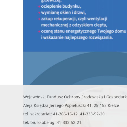
PROGRAM CZYSTE POWIETRZE
INFORMACJE OGÓLNE O PROGRAMIE
PORTAL BENEFICJENTA
KONTAKT
DOKUMENTY DO ZAPOZNANIA
LISTA URZĄDZEŃ GRZEWCZYCH
Nowy nabór Programu Czyste Powietrze - od 20 l
2026 r.
PROGRAM MOJA WODA
KONKURSY
AKTUALNOŚCI - Doradcy Energetyczni
Wojewódzki Fundusz Ochrony Środowiska i Gospodark
Aleja Księdza Jerzego Popiełuszki 41, 25-155 Kielce
tel. sekretariat: 41-366-15-12, 41-333-52-20
tel. biuro obsługi:41-333-52-21