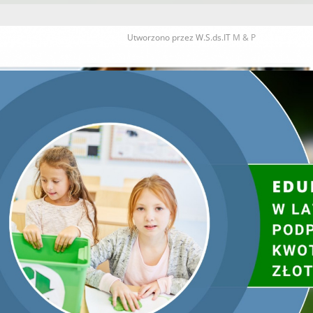
Utworzono przez W.S.ds.IT
M & P