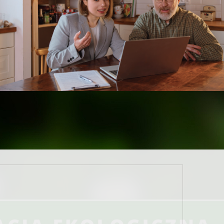
nansowania usuwania wyrobów zawierających azbest”
,
anie zadań.