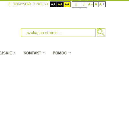
DOMYŚLNY
NOCNY
AA
AA
AA
A -
A
A +
EJSKIE
KONTAKT
POMOC