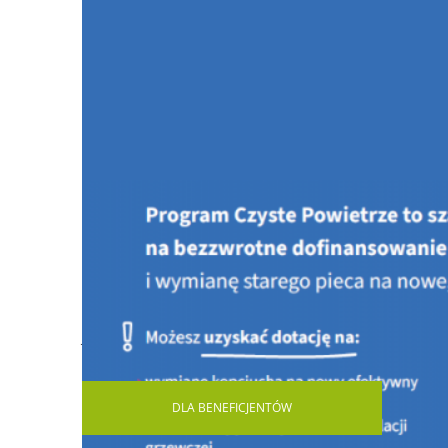
Jesteś tutaj:
STRONA GŁÓWNA
AKTUALNOŚCI
Wst
DLA
BENEFICJENTÓW