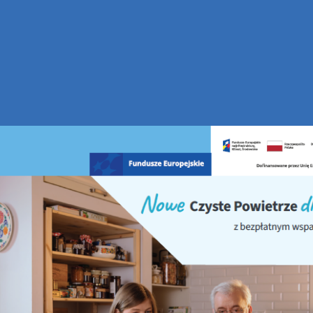
ia usuwania wyrobów zawierających azbest”
owania usuwania wyrobów zawierających azbest”
nej w Kielcach
wstrzymuje przyjmowanie wniosków w