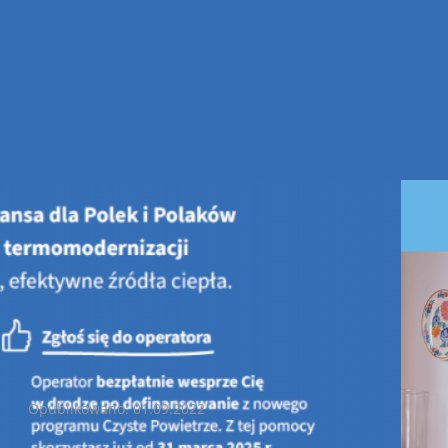
rzymanie naboru w ramach „Ogólnopolskiego programu finansowan
Wstrzymanie naboru w ramach „Ogólnopolskiego programu finans
Opublikowano: 01.09.2022
Wojewódzki Funduszu Ochrony Środowiska i Gospodarki Wod