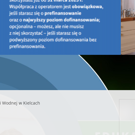
ogłoszonym naborze w ramach „Ogólnopolskiego programu fi
ze względu na osiągnięcie kwoty przeznaczonej na dofinansow
oryginał ogłoszenia
ipca
i Wodnej w Kielcach