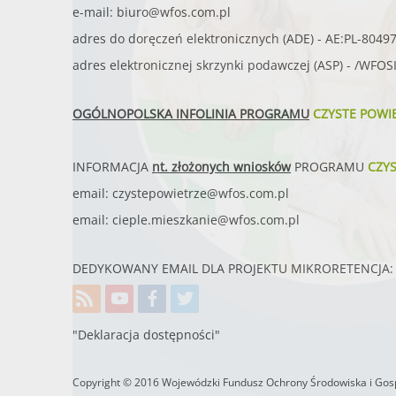
e-mail:
biuro@wfos.com.pl
adres do doręczeń elektronicznych (ADE) - AE:PL-8049
adres elektronicznej skrzynki podawczej (ASP) - /WFO
OGÓLNOPOLSKA INFOLINIA PROGRAMU
CZYSTE POWI
INFORMACJA
nt. złożonych wniosków
PROGRAMU
CZY
email:
czystepowietrze@wfos.com.pl
email:
cieple.mieszkanie@wfos.com.pl
DEDYKOWANY EMAIL DLA PROJEKTU MIKRORETENCJA: 
"Deklaracja dostępności"
Copyright © 2016 Wojewódzki Fundusz Ochrony Środowiska i Gosp