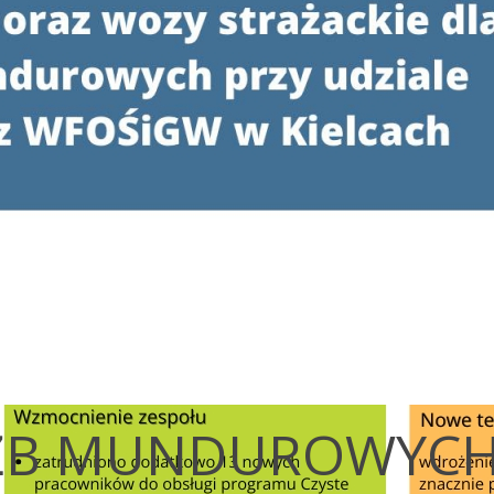
UŻB MUNDUROWYC