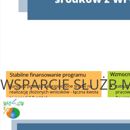
WSPARCIE SŁUŻB