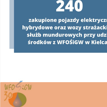
W związku z realizacją Programu
„Czyste Powie
wsparcie w uzyskaniu dofinansowania i wykona
Ponieważ proces pozyskiwania środków z WFOŚ
posiadania pełnomocnictwa z podpisem benefi
WFOŚiGW w Kielcach apeluje o ostrożność.