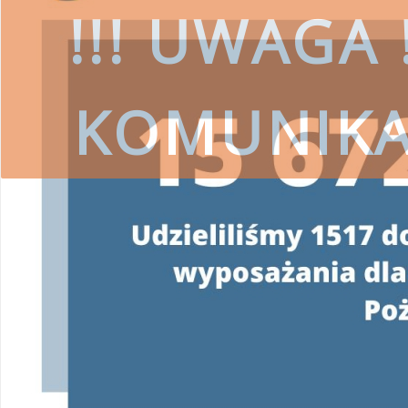
!!! UWAGA !
KOMUNIK
czytaj więcej
SKORZYSTAJ
Wojewódzki Fundusz Ochrony Środ
przestrzeg