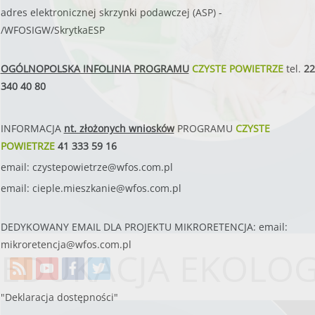
adres elektronicznej skrzynki podawczej (ASP) -
/WFOSIGW/SkrytkaESP
OGÓLNOPOLSKA INFOLINIA PROGRAMU
CZYSTE POWIETRZE
tel.
22
340 40 80
INFORMACJA
nt. złożonych wniosków
PROGRAMU
CZYSTE
POWIETRZE
41 333 59 16
email:
czystepowietrze@wfos.com.pl
email:
cieple.mieszkanie@wfos.com.pl
DEDYKOWANY EMAIL DLA PROJEKTU MIKRORETENCJA: email:
mikroretencja@wfos.com.pl
EDUKACJA EKOLO
"Deklaracja dostępności"