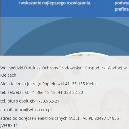
2024 roku, z przeznaczeniem na udzielenie pożyczki ze
środków krajowych w dziedzinie
OCHRONA ATMOSFERY ORAZ
OCHRONA PRZED HAŁASEM.
-
Oryginał pisma
Wojewódzki Fundusz Ochrony Środowiska i Gospodarki Wodnej w
Kielcach
Aleja Księdza Jerzego Popiełuszki 41, 25-155 Kielce
tel. sekretariat: 41-366-15-12, 41-333-52-20
tel. biuro obsługi:41-333-52-21
e-mail:
biuro@wfos.com.pl
adres do doręczeń elektronicznych (ADE) - AE:PL-80497-31955-
JVEUD-11