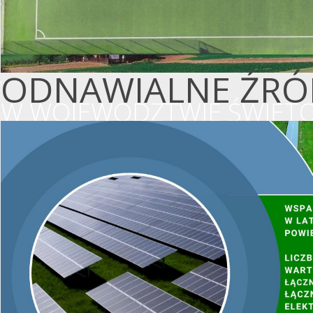
ODNAWIALNE ŹRÓD
W WOJEWÓDZTWIE ŚWIĘTO
WSPIERAMY OCHR