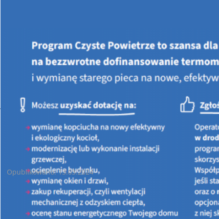
Jesteś tutaj:
STRONA GŁÓWNA
AKTUALNOŚCI
Zakończenie Naboru - Ochrona Atmosfery Oraz Ochrona Przed
Hałasem
Zakończenie Naboru - Ochrona Atmosfery Oraz Ochrona Przed
Hałasem
Opublikowano: 13.03.2024
Wojewódzki Fundusz ochrony Środowiska i Gospodarki
Wodnej w Kielcach informuje, że zakańcza
z dniem 13.03.2024
roku o godz. 12.30 nabór wniosków
dla zadańrealizowanych w