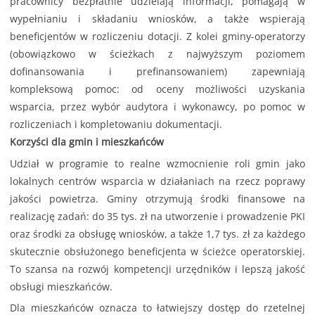
pracownicy bezpłatnie udzielają informacji, pomagają w
wypełnianiu i składaniu wniosków, a także wspierają
beneficjentów w rozliczeniu dotacji. Z kolei gminy-operatorzy
(obowiązkowo w ścieżkach z najwyższym poziomem
dofinansowania i prefinansowaniem) zapewniają
kompleksową pomoc: od oceny możliwości uzyskania
wsparcia, przez wybór audytora i wykonawcy, po pomoc w
rozliczeniach i kompletowaniu dokumentacji.
Korzyści dla gmin i mieszkańców
Udział w programie to realne wzmocnienie roli gmin jako
lokalnych centrów wsparcia w działaniach na rzecz poprawy
jakości powietrza. Gminy otrzymują środki finansowe na
realizację zadań: do 35 tys. zł na utworzenie i prowadzenie PKI
oraz środki za obsługę wniosków, a także 1,7 tys. zł za każdego
skutecznie obsłużonego beneficjenta w ścieżce operatorskiej.
To szansa na rozwój kompetencji urzędników i lepszą jakość
obsługi mieszkańców.
Dla mieszkańców oznacza to łatwiejszy dostęp do rzetelnej