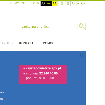
DOMYŚLNY
NOCNY
AA
AA
AA
A -
A
A +
EJSKIE
KONTAKT
POMOC