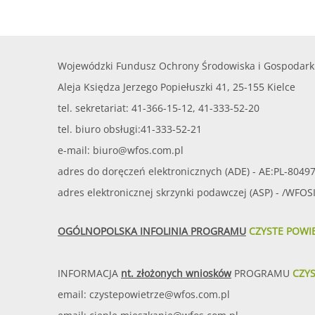
Wojewódzki Fundusz Ochrony Środowiska i Gospodark
Aleja Księdza Jerzego Popiełuszki 41, 25-155 Kielce
tel. sekretariat: 41-366-15-12, 41-333-52-20
tel. biuro obsługi:41-333-52-21
e-mail:
biuro@wfos.com.pl
adres do doręczeń elektronicznych (ADE) - AE:PL-8049
adres elektronicznej skrzynki podawczej (ASP) - /WFO
OGÓLNOPOLSKA INFOLINIA PROGRAMU
CZYSTE POWI
INFORMACJA
nt. złożonych wniosków
PROGRAMU
CZY
email:
czystepowietrze@wfos.com.pl