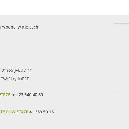
i Wodnej w Kielcach
7-31955-JVEUD-11
SIGW/SkrytkaESP
ETRZE
tel.
22 340 40 80
STE POWIETRZE
41 333 59 16