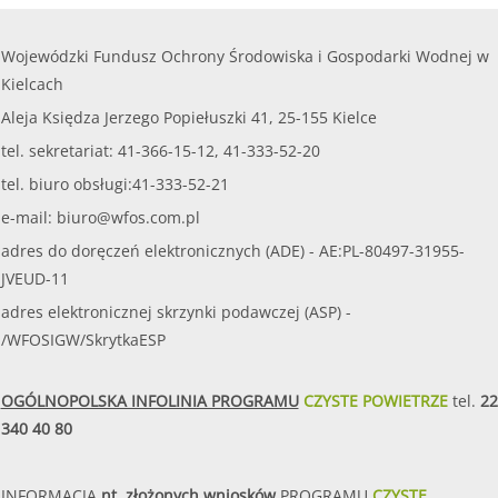
Wojewódzki Fundusz Ochrony Środowiska i Gospodarki Wodnej w
Kielcach
Aleja Księdza Jerzego Popiełuszki 41, 25-155 Kielce
tel. sekretariat: 41-366-15-12, 41-333-52-20
tel. biuro obsługi:41-333-52-21
e-mail:
biuro@wfos.com.pl
adres do doręczeń elektronicznych (ADE) - AE:PL-80497-31955-
JVEUD-11
adres elektronicznej skrzynki podawczej (ASP) -
/WFOSIGW/SkrytkaESP
OGÓLNOPOLSKA INFOLINIA PROGRAMU
CZYSTE POWIETRZE
tel.
22
340 40 80
INFORMACJA
nt. złożonych wniosków
PROGRAMU
CZYSTE