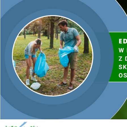
🕙 Godz. 10:00
📍 Sala Konferencyjna „Okrąglak”
Świętokrzyski Urząd Wojewódzki w Kielcach
al. IX Wieków Kielc 3
Do udziału zapraszamy przedstawicieli jednostek samorządu
terytorialnego, osoby odpowiedzialne za funkcjonowanie
Gminnych Punktów Konsultacyjno-Informacyjnych programu
„Czyste Powietrze” oraz wszystkich zainteresowanych
współpracą z WFOŚiGW w Kielcach.
Wydarzenie odbywa się pod Honorowym Patronatem
Wojewody Świętokrzyskiego Józefa Bryka.
Serdecznie zapraszamy!