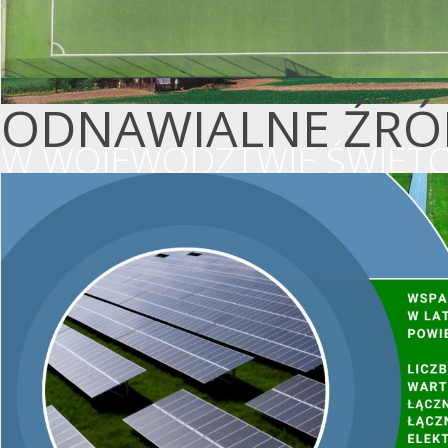
ODNAWIALNE ŹRÓD
W WOJEWÓDZTWIE ŚWIĘTO
WSPIERAMY OCHR