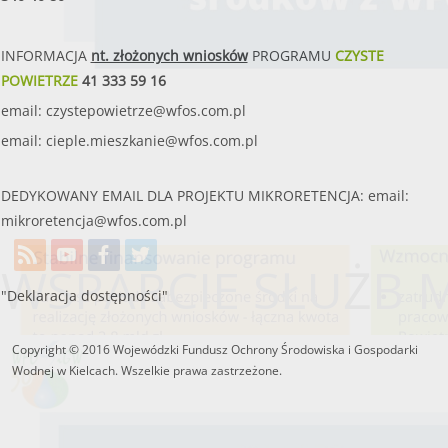
INFORMACJA
nt. złożonych wniosków
PROGRAMU
CZYSTE
POWIETRZE
41 333 59 16
email:
czystepowietrze@wfos.com.pl
email:
cieple.mieszkanie@wfos.com.pl
DEDYKOWANY EMAIL DLA PROJEKTU MIKRORETENCJA: email:
mikroretencja@wfos.com.pl
WSPARCIE SŁUŻB
"Deklaracja dostępności"
Copyright © 2016 Wojewódzki Fundusz Ochrony Środowiska i Gospodarki
Wodnej w Kielcach. Wszelkie prawa zastrzeżone.