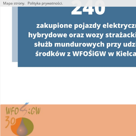
Mapa strony.
Polityka prywatności.
Utworzono przez W.S.ds.IT
M & P
W związku z realizacją Programu
„Czyste Powie
wsparcie w uzyskaniu dofinansowania i wykona
Ponieważ proces pozyskiwania środków z WFOŚ
posiadania pełnomocnictwa z podpisem benefi
WFOŚiGW w Kielcach apeluje o ostrożność.