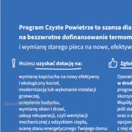
Jesteś tutaj:
STRONA GŁÓWNA
AKTUALNOŚCI
Samorządy, środowiska i energia - wspólnie o przyszłych
wyzwaniach
Samorządy, środowiska i energia - wspólnie o przyszłych
wyzwaniach
Opublikowano: 30.06.2026
Serdecznie zapraszamy na spotkanie poświęcone
współpracy samorządów z WFOŚiGW w Kielcach | 2
lipca 2026 r.