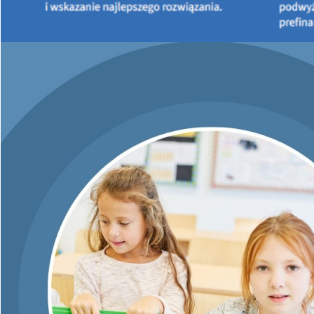
Przed samorządami kolejne wyzwania i nowe możliwości
związane z realizacją programu „Czyste Powietrze”.
Jakie zmiany są planowane i jakie wsparcie będzie dostępne
dla gmin?
O tym porozmawiamy już 2 lipca 2026 r. w Kielcach.
Wojewódzki Fundusz Ochrony Środowiska i Gospodarki
Wodnej w Kielcach oraz Świętokrzyski Urząd Wojewódzki
zapraszają na spotkanie, podczas którego omówione zostaną
najważniejsze kierunki współpracy z samorządami, dostępne