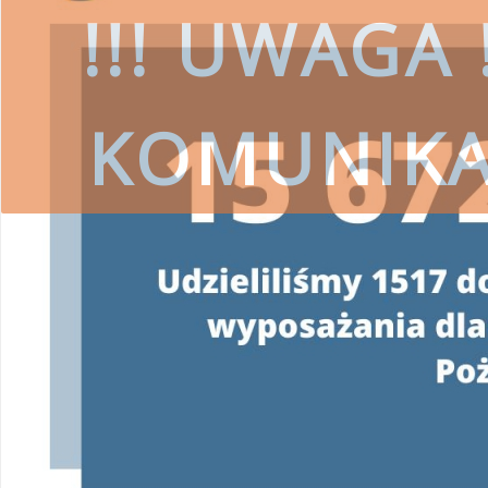
!!! UWAGA !
KOMUNIK
czytaj więcej
SKORZYSTAJ
Wojewódzki Fundusz Ochrony Środ
przestrzeg