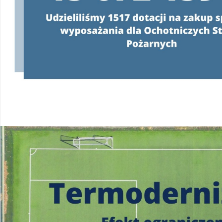
Konsultanci obsługujący infolinię, będą
o programie oraz wyjaśniać jeg
od poniedziałku do pią
w godzinach
od 8:00 do 
22 340 40 80