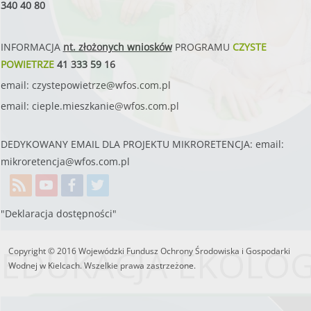
340 40 80
INFORMACJA
nt. złożonych wniosków
PROGRAMU
CZYSTE
POWIETRZE
41 333 59 16
email:
czystepowietrze@wfos.com.pl
email:
cieple.mieszkanie@wfos.com.pl
DEDYKOWANY EMAIL DLA PROJEKTU MIKRORETENCJA: email:
mikroretencja@wfos.com.pl
"Deklaracja dostępności"
EDUKACJA EKOLO
Copyright © 2016 Wojewódzki Fundusz Ochrony Środowiska i Gospodarki
Wodnej w Kielcach. Wszelkie prawa zastrzeżone.