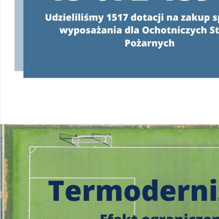
Konsultanci obsługujący infolinię, będą
o programie oraz wyjaśniać jeg
od poniedziałku do pią
w godzinach
od 8:00 do 
22 340 40 80