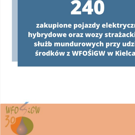
W związku z realizacją Programu
„Czyste Powie
wsparcie w uzyskaniu dofinansowania i wykona
Ponieważ proces pozyskiwania środków z WFOŚ
posiadania pełnomocnictwa z podpisem benefi
WFOŚiGW w Kielcach apeluje o ostrożność.