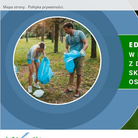
Mapa strony.
Polityka prywatności.
Utworzono przez W.S.ds.IT
M & P