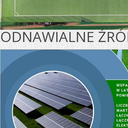
ODNAWIALNE ŹRÓD
W WOJEWÓDZTWIE ŚWIĘTO
WSPIERAMY OCHR