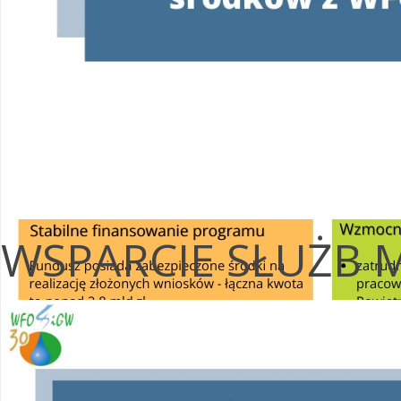
WSPARCIE SŁUŻB