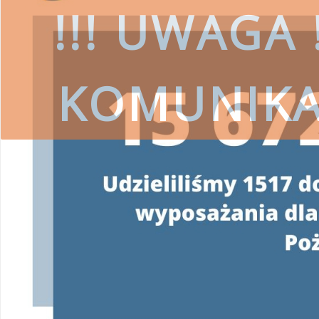
!!! UWAGA !
KOMUNIK
czytaj więcej
SKORZYSTAJ
Wojewódzki Fundusz Ochrony Środ
przestrzeg