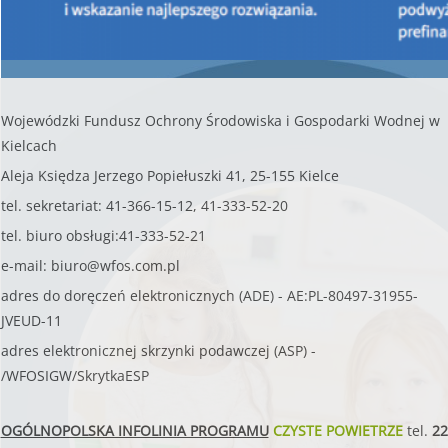
Kielcach nr:
Wojewódzki Fundusz Ochrony Środowiska i Gospodarki Wodnej w
Kielcach
Aleja Księdza Jerzego Popiełuszki 41, 25-155 Kielce
tel. sekretariat: 41-366-15-12, 41-333-52-20
tel. biuro obsługi:41-333-52-21
e-mail:
biuro@wfos.com.pl
adres do doręczeń elektronicznych (ADE) - AE:PL-80497-31955-
JVEUD-11
adres elektronicznej skrzynki podawczej (ASP) -
/WFOSIGW/SkrytkaESP
OGÓLNOPOLSKA INFOLINIA PROGRAMU
CZYSTE POWIETRZE
tel.
22