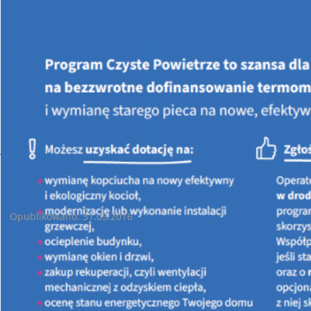
Jesteś tutaj:
STRONA GŁÓWNA
AKTUALNOŚCI
Opłata produktowa - zużyty sprzęt elektroniczny
Opłata produktowa - zużyty sprzęt elektroniczny
Opublikowano: 31.03.2016
UWAGA Przedsiębiorcy!
Opłatę produktową z ustawy o
zużytym sprzęcie elektrycznym
i elektronicznym
należy wpłacać na konto Wojewódzkiego
Funduszu Ochrony Środowiska i Gospodarki Wodnej w