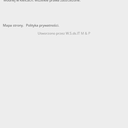
Wodnej w Kielcach. Wszelkie prawa zastrzeżone.
Mapa strony.
Polityka prywatności.
Utworzono przez W.S.ds.IT
M & P