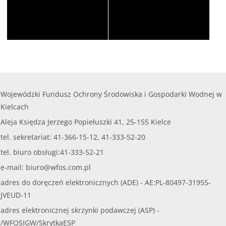
Wojewódzki Fundusz Ochrony Środowiska i Gospodarki Wodnej w
Kielcach
Aleja Księdza Jerzego Popiełuszki 41, 25-155 Kielce
tel. sekretariat: 41-366-15-12, 41-333-52-20
tel. biuro obsługi:41-333-52-21
e-mail:
biuro@wfos.com.pl
adres do doręczeń elektronicznych (ADE) - AE:PL-80497-31955-
JVEUD-11
adres elektronicznej skrzynki podawczej (ASP) -
/WFOSIGW/SkrytkaESP