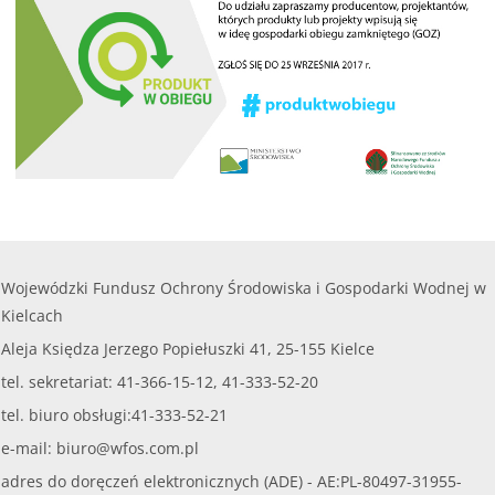
Wojewódzki Fundusz Ochrony Środowiska i Gospodarki Wodnej w
Kielcach
Aleja Księdza Jerzego Popiełuszki 41, 25-155 Kielce
tel. sekretariat: 41-366-15-12, 41-333-52-20
tel. biuro obsługi:41-333-52-21
e-mail:
biuro@wfos.com.pl
adres do doręczeń elektronicznych (ADE) - AE:PL-80497-31955-