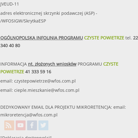
JVEUD-11
adres elektronicznej skrzynki podawczej (ASP) -
/WFOSIGW/SkrytkaESP
OGÓLNOPOLSKA INFOLINIA PROGRAMU
CZYSTE POWIETRZE
tel.
22
340 40 80
INFORMACJA
nt. złożonych wniosków
PROGRAMU
CZYSTE
POWIETRZE
41 333 59 16
email:
czystepowietrze@wfos.com.pl
email:
cieple.mieszkanie@wfos.com.pl
DEDYKOWANY EMAIL DLA PROJEKTU MIKRORETENCJA: email:
mikroretencja@wfos.com.pl
"Deklaracja dostępności"