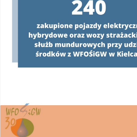
W związku z realizacją Programu
„Czyste Powie
wsparcie w uzyskaniu dofinansowania i wykona
Ponieważ proces pozyskiwania środków z WFOŚ
posiadania pełnomocnictwa z podpisem benefi
WFOŚiGW w Kielcach apeluje o ostrożność.