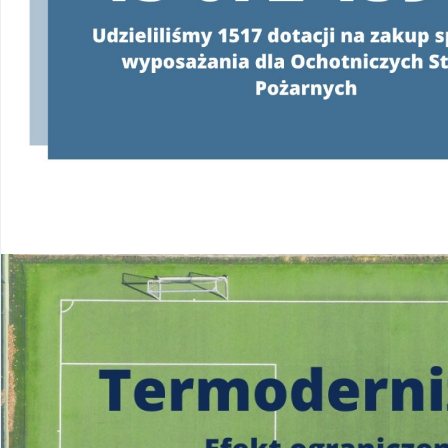
Konsultanci obsługujący infolinię, będą
o programie oraz wyjaśniać jeg
od poniedziałku do pią
w godzinach
od 8:00 do 
22 340 40 80