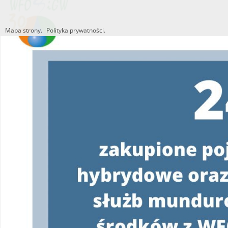
Mapa strony.
Polityka prywatności.
Utworzono przez W.S.ds.IT
M & P