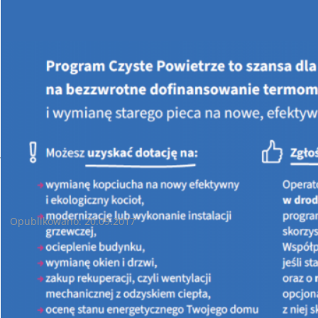
Jesteś tutaj:
STRONA GŁÓWNA
AKTUALNOŚCI
Konferencja w UM Starachowice- podpisanie porozumienia.
Konferencja w UM Starachowice- podpisanie porozumienia.
Opublikowano: 20.09.2017
W dniu 19 września 2017 r. w
UM Starachowice
podpisano
porozumienie, które określa zasady współpracy samorządu i
Wojewódzkiego Funduszu Ochrony Środowiska i Gospodarki
Wodnej w Kielcach w zakresie pomocy mieszkańcom we
właściwym sporządzeniu wniosku o dofinansowanie do