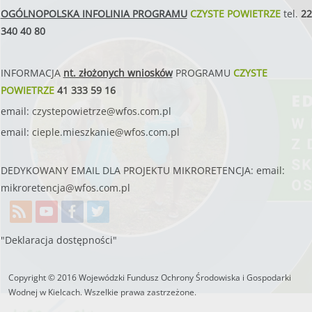
OGÓLNOPOLSKA INFOLINIA PROGRAMU
CZYSTE POWIETRZE
tel.
22
340 40 80
INFORMACJA
nt. złożonych wniosków
PROGRAMU
CZYSTE
POWIETRZE
41 333 59 16
email:
czystepowietrze@wfos.com.pl
email:
cieple.mieszkanie@wfos.com.pl
DEDYKOWANY EMAIL DLA PROJEKTU MIKRORETENCJA: email:
mikroretencja@wfos.com.pl
"Deklaracja dostępności"
Copyright © 2016 Wojewódzki Fundusz Ochrony Środowiska i Gospodarki
Wodnej w Kielcach. Wszelkie prawa zastrzeżone.