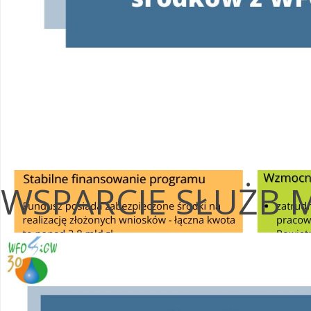
WSPARCIE SŁUŻB