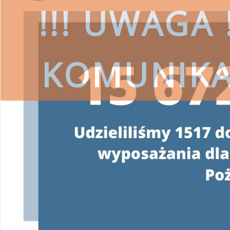
!!! UWAGA !
KOMUNIK
czytaj więcej
SKORZYSTAJ
Wojewódzki Fundusz Ochrony Środ
przestrzeg