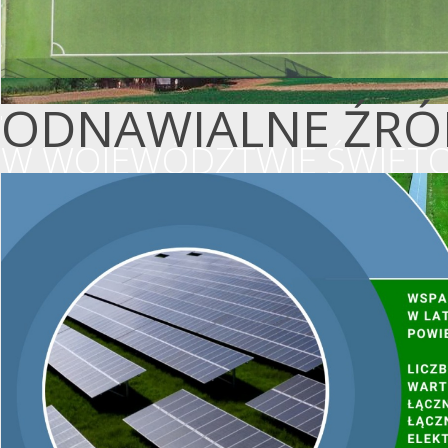
ODNAWIALNE ŹRÓD
W WOJEWÓDZTWIE ŚWIĘTO
WSPIERAMY OCHR