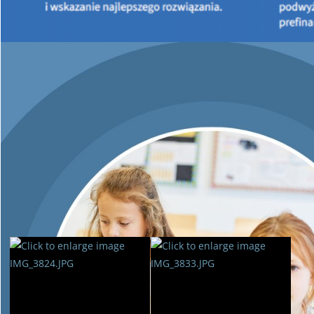
Programu
"ZORZA" - Czyste powietrze nad Świętokrzyskim.
Program ZORZA adresowany jest do mieszkańców domów
jednorodzinnych, którzy chcą podłączyć się do sieci
ciepłowniczej lub sieci gazowej, wymienić stare nieefektywne
piece/kotły na nowoczesne kotły o wysokiej sprawności. W
ramach programu można uzyskać dofinansowanie do
25%
wartości kosztów kwalifikowanych
, ale nie więcej niż 3 lub 4
tysiące złotych, w zależności od rodzaju inwestycji. Szczegóły
programu
"ZORZA" - Czyste powietrze nad Świętokrzyskim.
znajdują się
tutaj.