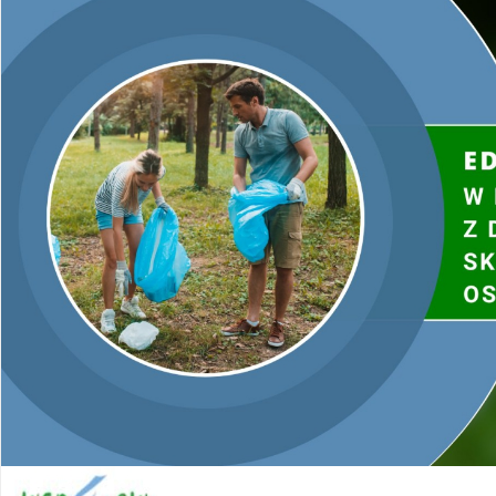
Utworzono przez W.S.ds.IT
M & P