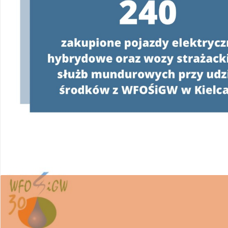
W związku z realizacją Programu
„Czyste Powie
wsparcie w uzyskaniu dofinansowania i wykona
Ponieważ proces pozyskiwania środków z WFOŚ
posiadania pełnomocnictwa z podpisem benefi
WFOŚiGW w Kielcach apeluje o ostrożność.