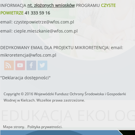
INFORMACJA
nt. złożonych wniosków
PROGRAMU
CZYSTE
POWIETRZE
41 333 59 16
email:
czystepowietrze@wfos.com.pl
email:
cieple.mieszkanie@wfos.com.pl
DEDYKOWANY EMAIL DLA PROJEKTU MIKRORETENCJA: email:
mikroretencja@wfos.com.pl
"Deklaracja dostępności"
Copyright © 2016 Wojewódzki Fundusz Ochrony Środowiska i Gospodarki
Wodnej w Kielcach. Wszelkie prawa zastrzeżone.
EDUKACJA EKOLO
Mapa strony.
Polityka prywatności.