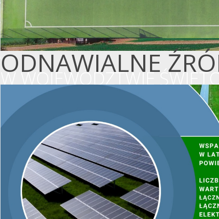
ODNAWIALNE ŹRÓD
W WOJEWÓDZTWIE ŚWIĘTO
WSPIERAMY OCHR