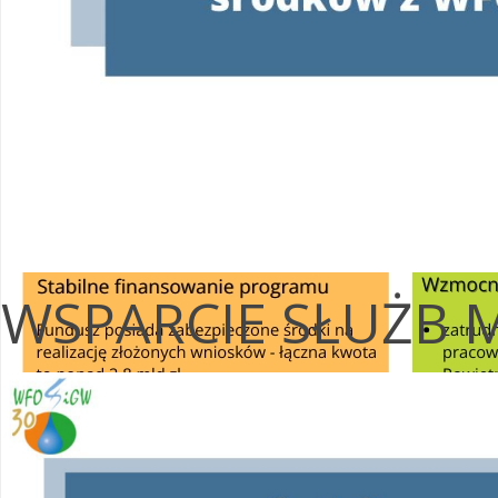
WSPARCIE SŁUŻB