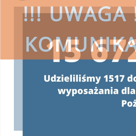
!!! UWAGA !
KOMUNIK
czytaj więcej
SKORZYSTAJ
Wojewódzki Fundusz Ochrony Środ
przestrzeg