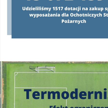
Konsultanci obsługujący infolinię, będą
o programie oraz wyjaśniać jeg
od poniedziałku do pią
w godzinach
od 8:00 do 
22 340 40 80