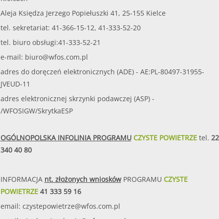
Aleja Księdza Jerzego Popiełuszki 41, 25-155 Kielce
tel. sekretariat: 41-366-15-12, 41-333-52-20
tel. biuro obsługi:41-333-52-21
e-mail:
biuro@wfos.com.pl
adres do doręczeń elektronicznych (ADE) - AE:PL-80497-31955-
JVEUD-11
adres elektronicznej skrzynki podawczej (ASP) -
/WFOSIGW/SkrytkaESP
OGÓLNOPOLSKA INFOLINIA PROGRAMU
CZYSTE POWIETRZE
tel.
22
340 40 80
INFORMACJA
nt. złożonych wniosków
PROGRAMU
CZYSTE
POWIETRZE
41 333 59 16
email:
czystepowietrze@wfos.com.pl