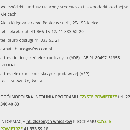
Wojewódzki Fundusz Ochrony Środowiska i Gospodarki Wodnej w
Kielcach
Aleja Księdza Jerzego Popiełuszki 41, 25-155 Kielce
tel. sekretariat: 41-366-15-12, 41-333-52-20
tel. biuro obsługi:41-333-52-21
e-mail:
biuro@wfos.com.pl
adres do doręczeń elektronicznych (ADE) - AE:PL-80497-31955-
JVEUD-11
adres elektronicznej skrzynki podawczej (ASP) -
/WFOSIGW/SkrytkaESP
OGÓLNOPOLSKA INFOLINIA PROGRAMU
CZYSTE POWIETRZE
tel.
22
340 40 80
INFORMACJA
nt. złożonych wniosków
PROGRAMU
CZYSTE
POWIETRZE
41 333 59 16