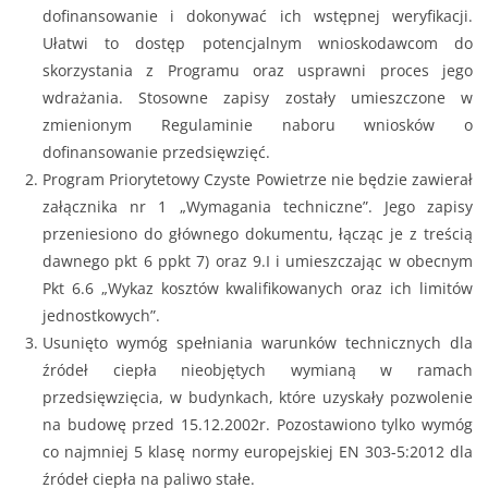
dofinansowanie i dokonywać ich wstępnej weryfikacji.
Ułatwi to dostęp potencjalnym wnioskodawcom do
skorzystania z Programu oraz usprawni proces jego
wdrażania. Stosowne zapisy zostały umieszczone w
zmienionym Regulaminie naboru wniosków o
dofinansowanie przedsięwzięć.
Program Priorytetowy Czyste Powietrze nie będzie zawierał
załącznika nr 1 „Wymagania techniczne”. Jego zapisy
przeniesiono do głównego dokumentu, łącząc je z treścią
dawnego pkt 6 ppkt 7) oraz 9.I i umieszczając w obecnym
Pkt 6.6 „Wykaz kosztów kwalifikowanych oraz ich limitów
jednostkowych”.
Usunięto wymóg spełniania warunków technicznych dla
źródeł ciepła nieobjętych wymianą w ramach
przedsięwzięcia, w budynkach, które uzyskały pozwolenie
na budowę przed 15.12.2002r. Pozostawiono tylko wymóg
co najmniej 5 klasę normy europejskiej EN 303-5:2012 dla
źródeł ciepła na paliwo stałe.