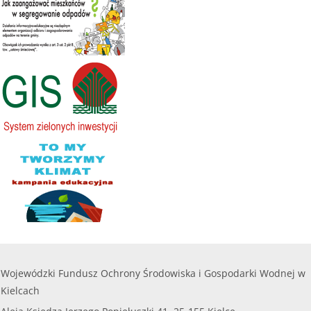
Forma naboru – nabór ciągły rozpoczyna się w dniu 30
marca 2018 r. i trwał będzie do wyczerpania środków
finansowych lub do decyzji Zarządu Wojewódzkiego
Funduszu o zakończeniu naboru. "Dofinansowanie
zakupu i montażu przydomowych o...
czytaj więcej...
28.02.2018
Program pn. "AURA" Ograniczenie emiscji zanieczyszczeń do powietrza poprzez modernizację indywidualnych kotłowni, zakup i montaż o...
Forma naboru – nabór ciągły rozpoczyna się w dniu 1
marca 2018 r. i trwał będzie do wyczerpania środków
finansowych lub do decyzji Zarządu Wojewódzkiego
Funduszu o zawieszeniu lub zakończeniu naboru,
jednak nie później niż do dnia 15 październi...
czytaj więcej...
05.01.2017
--PROGRAM ZAKOŃCZONY-- Ograniczenie emisji zanieczyszczeń do powietrza poprzez modern. indywidualnych kotłowni, zakup i montaż odn...
Wojewódzki Fundusz Ochrony Środowiska i Gospodarki Wodnej w
Program dla osób fizycznych "Ograniczenie emisji
Kielcach
zanieczyszczeń do powietrza poprzez modernizację
indywidualnych kotłowni, zakup i montaż odnawialnych