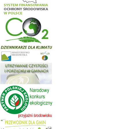
Wojewódzki Fundusz Ochrony Środowiska i Gospodarki
Wodnej w Kielcach ogłasza nabór wniosków w trybie
konkursowym na 2024-2025 z dziedziny INNE DZIAŁANIA
EDUKACJA EKOLOGICZNA na dofinansowanie
zdań/projektów realizowanych na terenie województwa
święto...
czytaj więcej...
16.03.2018
Pragram "ŚWIT" Ograniczenie emisji zanieczyszczeń do powietrza poprzez wzrost efektywności energetycznej w tym modernizację źródeł...
Forma naboru – nabór ciągły rozpoczyna się w dniu 16
marca 2018 r. i trwał będzie do wyczerpania środków
finansowych lub do decyzji Zarządu Wojewódzkiego
Funduszu o zawieszeniu lub zakończeniu naboru,
jednak nie później niż do dnia 15 październ...
czytaj więcej...
30.03.2018
Program "Dofinansowanie zakupu i montażu przydomowych oczyszczalni ścieków" -Edycja 2018