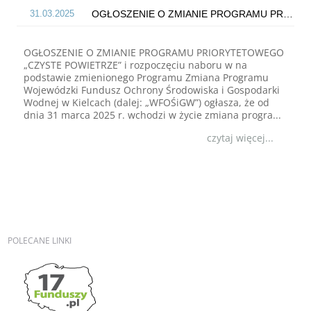
31.03.2025
OGŁOSZENIE O ZMIANIE PROGRAMU PRIORYTETOWEGO „CZYSTE POWIETRZE” i rozpoczęciu naboru w na podstawie zmienionego Programu
OGŁOSZENIE O ZMIANIE PROGRAMU PRIORYTETOWEGO
„CZYSTE POWIETRZE” i rozpoczęciu naboru w na
podstawie zmienionego Programu Zmiana Programu
Wojewódzki Fundusz Ochrony Środowiska i Gospodarki
Wodnej w Kielcach (dalej: „WFOŚiGW”) ogłasza, że od
dnia 31 marca 2025 r. wchodzi w życie zmiana progra...
czytaj więcej...
25.01.2017
--PROGRAM ZAKOŃCZONY-- Pracownia edukacji ekologiczno-przyrodniczej w szkole podstawowej.
Program dla gmin województwa świętokrzyskiego
pn.Pracownia edukacji ekologiczno - przyrodniczej w
szkole podstawowej. Organizator Programu: Wojewódzki
Fundusz Ochrony Środowiska i Gospodarki Wodnej w
POLECANE
LINKI
Kielcach. 1. Oryginał dokumentu - uchwała ...
czytaj więcej...
29.02.2024
Nabór nr 5 wniosków w ramach „Programu Regionalnego Wsparcia Edukacji Ekologicznej – CZĘŚĆ I”. na terenie województwa świętokrzysk...