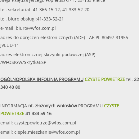
Aleja Księdza Jerzego Popiełuszki 41, 25-155 Kielce
źródeł energii, termomodernizację budynków" - Edycja II
tel. sekretariat: 41-366-15-12, 41-333-52-20
ze środków Wojewódzkiego Fundus...
tel. biuro obsługi:41-333-52-21
czytaj więcej...
e-mail:
biuro@wfos.com.pl
14.02.2018
Program "ZORZA" Czyste powietrze nad Świętokrzyskim. Edycja 2018.
adres do doręczeń elektronicznych (ADE) - AE:PL-80497-31955-
JVEUD-11
Forma naboru – nabór ciągły rozpoczyna się w dniu
adres elektronicznej skrzynki podawczej (ASP) -
15.02.2018 r. i trwał będzie do wyczerpania środków
finansowych lub do decyzji Zarządu Wojewódzkiego
/WFOSIGW/SkrytkaESP
Funduszu o zawieszeniu lub zakończeniu naboru,
jednak nie później niż do dnia 15 październik...
OGÓLNOPOLSKA INFOLINIA PROGRAMU
CZYSTE POWIETRZE
tel.
22
czytaj więcej...
340 40 80
28.02.2018
Program pn. Pracownia edukacyjna w szkole podstawowej - Czyste powietrze, woda, gleba oraz odnawialne źródła energii.
INFORMACJA
nt. złożonych wniosków
PROGRAMU
CZYSTE
Forma naboru – nabór dwuetapowy: I etap rozpoczyna
POWIETRZE
41 333 59 16
się w dniu 1 marca 2018 r. i trwał będzie do 23 marca
email:
2018 r. do godz. 15:30 - gminy przekazują listy
czystepowietrze@wfos.com.pl
zainteresowanych wzięciem udziału w programie szkół
email:
cieple.mieszkanie@wfos.com.pl
podstawowych; II etap rozpoczyna sie ...