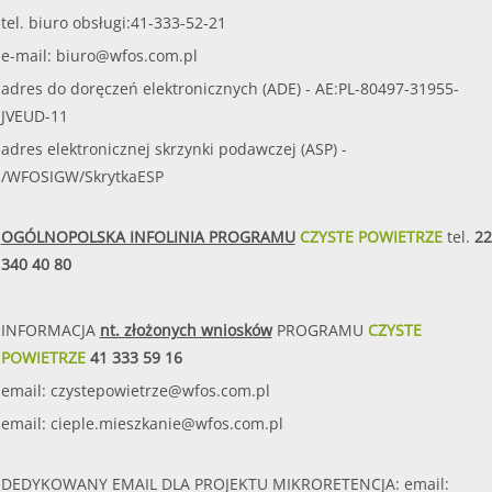
tel. biuro obsługi:41-333-52-21
e-mail:
biuro@wfos.com.pl
adres do doręczeń elektronicznych (ADE) - AE:PL-80497-31955-
JVEUD-11
adres elektronicznej skrzynki podawczej (ASP) -
/WFOSIGW/SkrytkaESP
OGÓLNOPOLSKA INFOLINIA PROGRAMU
CZYSTE POWIETRZE
tel.
22
340 40 80
INFORMACJA
nt. złożonych wniosków
PROGRAMU
CZYSTE
POWIETRZE
41 333 59 16
email:
czystepowietrze@wfos.com.pl
email:
cieple.mieszkanie@wfos.com.pl
DEDYKOWANY EMAIL DLA PROJEKTU MIKRORETENCJA: email: