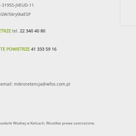
7-31955-JVEUD-11
SIGW/SkrytkaESP
ETRZE
tel.
22 340 40 80
STE POWIETRZE
41 333 59 16
email:
mikroretencja@wfos.com.pl
odarki Wodnej w Kielcach. Wszelkie prawa zastrzeżone.