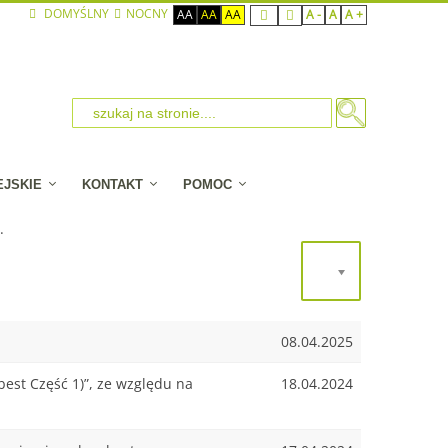
DOMYŚLNY
NOCNY
AA
AA
AA
A -
A
A +
EJSKIE
KONTAKT
POMOC
.
20
08.04.2025
st Część 1)”, ze względu na
18.04.2024