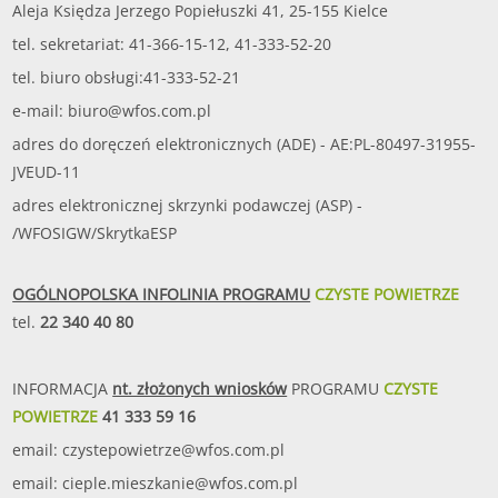
Aleja Księdza Jerzego Popiełuszki 41, 25-155 Kielce
tel. sekretariat: 41-366-15-12, 41-333-52-20
tel. biuro obsługi:41-333-52-21
e-mail:
biuro@wfos.com.pl
adres do doręczeń elektronicznych (ADE) - AE:PL-80497-31955-
JVEUD-11
adres elektronicznej skrzynki podawczej (ASP) -
/WFOSIGW/SkrytkaESP
OGÓLNOPOLSKA INFOLINIA PROGRAMU
CZYSTE POWIETRZE
tel.
22 340 40 80
INFORMACJA
nt. złożonych wniosków
PROGRAMU
CZYSTE
POWIETRZE
41 333 59 16
email:
czystepowietrze@wfos.com.pl
email:
cieple.mieszkanie@wfos.com.pl