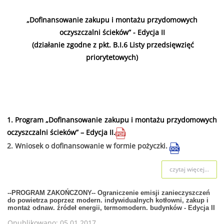
„Dofinansowanie zakupu i montażu przydomowych
oczyszczalni ścieków” - Edycja II
(działanie zgodne z pkt. B.I.6 Listy przedsięwzięć
priorytetowych)
Dofinansowaniem objęty jest zakup i montaż nowych
urządzeń biologicznych oczyszczalni ścieków o
przepustowości do 50 RLM.
1.
Program „Dofinansowanie zakupu i montażu przydomowych
oczyszczalni ścieków” – Edycja II.
2.
Wniosek o dofinansowanie w formie pożyczki.
czytaj więcej...
--PROGRAM ZAKOŃCZONY-- Ograniczenie emisji zanieczyszczeń
do powietrza poprzez modern. indywidualnych kotłowni, zakup i
montaż odnaw. źródeł energii, termomodern. budynków - Edycja II
Opublikowano: 05.01.2017