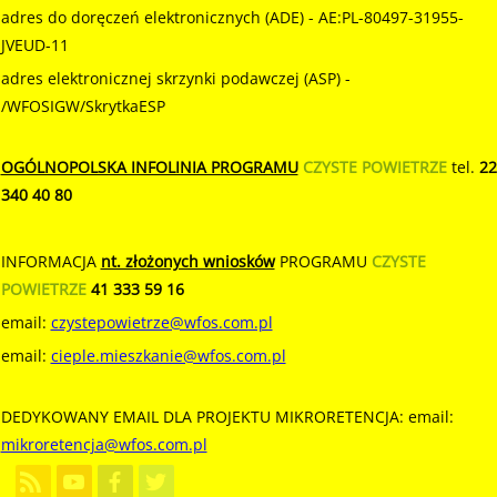
adres do doręczeń elektronicznych (ADE) - AE:PL-80497-31955-
JVEUD-11
adres elektronicznej skrzynki podawczej (ASP) -
/WFOSIGW/SkrytkaESP
OGÓLNOPOLSKA INFOLINIA PROGRAMU
CZYSTE POWIETRZE
tel.
22
340 40 80
INFORMACJA
nt. złożonych wniosków
PROGRAMU
CZYSTE
POWIETRZE
41 333 59 16
email:
czystepowietrze@wfos.com.pl
email:
cieple.mieszkanie@wfos.com.pl
DEDYKOWANY EMAIL DLA PROJEKTU MIKRORETENCJA: email:
mikroretencja@wfos.com.pl