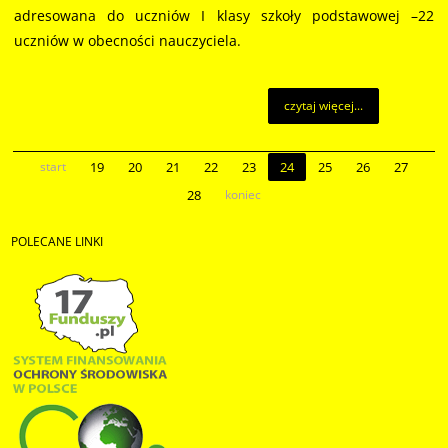
adresowana do uczniów I klasy szkoły podstawowej –22
uczniów w obecności nauczyciela.
czytaj więcej...
start
19
20
21
22
23
24
25
26
27
28
koniec
POLECANE
LINKI