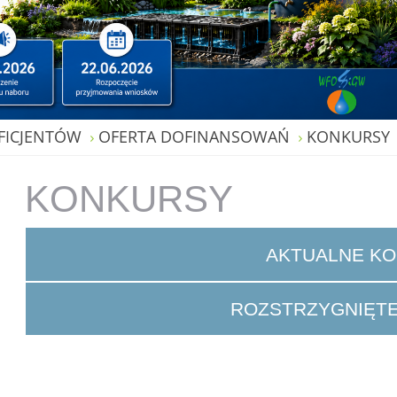
FICJENTÓW
OFERTA DOFINANSOWAŃ
KONKURSY
KONKURSY
AKTUALNE K
ROZSTRZYGNIĘT
04.03.2024