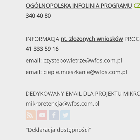
OGÓLNOPOLSKA INFOLINIA PROGRAMU
CZ
340 40 80
INFORMACJA
nt. złożonych wniosków
PROG
41 333 59 16
email:
czystepowietrze@wfos.com.pl
email:
cieple.mieszkanie@wfos.com.pl
DEDYKOWANY EMAIL DLA PROJEKTU MIKROR
mikroretencja@wfos.com.pl
"Deklaracja dostępności"