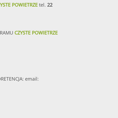
YSTE POWIETRZE
tel.
22
internetowej www.wfos.com.p
RAMU
CZYSTE POWIETRZE
ETENCJA: email: