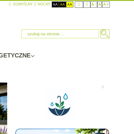
DOMYŚLNY
NOCNY
AA
AA
AA
A -
A
A +
GETYCZNE