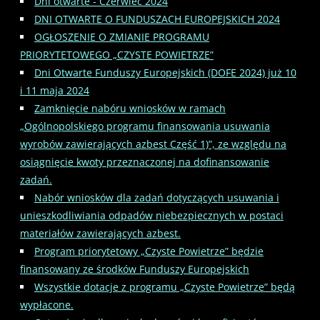
Dni otwarte - Czerwiec 2024
DNI OTWARTE O FUNDUSZACH EUROPEJSKICH 2024
OGŁOSZENIE O ZMIANIE PROGRAMU
PRIORYTETOWEGO „CZYSTE POWIETRZE”
Dni Otwarte Funduszy Europejskich (DOFE 2024) już 10
i 11 maja 2024
Zamknięcie nabóru wniosków w ramach
„Ogólnopolskiego programu finansowania usuwania
wyrobów zawierających azbest Część 1)”, ze względu na
osiągnięcie kwoty przeznaczonej na dofinansowanie
zadań.
Nabór wniosków dla zadań dotyczących usuwania i
unieszkodliwiania odpadów niebezpiecznych w postaci
materiałów zawierających azbest.
Program priorytetowy „Czyste Powietrze” będzie
finansowany ze środków Funduszy Europejskich
Wszystkie dotacje z programu „Czyste Powietrze” będą
wypłacone.