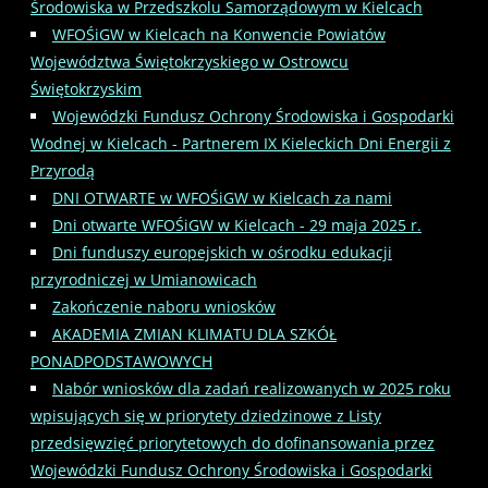
Środowiska w Przedszkolu Samorządowym w Kielcach
WFOŚiGW w Kielcach na Konwencie Powiatów
Województwa Świętokrzyskiego w Ostrowcu
Świętokrzyskim
Wojewódzki Fundusz Ochrony Środowiska i Gospodarki
Wodnej w Kielcach - Partnerem IX Kieleckich Dni Energii z
Przyrodą
DNI OTWARTE w WFOŚiGW w Kielcach za nami
Dni otwarte WFOŚiGW w Kielcach - 29 maja 2025 r.
Dni funduszy europejskich w ośrodku edukacji
przyrodniczej w Umianowicach
Zakończenie naboru wniosków
AKADEMIA ZMIAN KLIMATU DLA SZKÓŁ
PONADPODSTAWOWYCH
Nabór wniosków dla zadań realizowanych w 2025 roku
wpisujących się w priorytety dziedzinowe z Listy
przedsięwzięć priorytetowych do dofinansowania przez
Wojewódzki Fundusz Ochrony Środowiska i Gospodarki