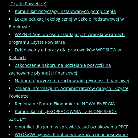
„Czyste Powietrze”
Komunikat dotyczący instalowanych pomp ciepła
Lekcja edukacji ekologicznej w Szkole Podstawowej w
Bęczkowie
WAŻNE! Apel do osób składających wnioski w ramach
programu Czyste Powietrze
Dzień wolny od pracy dla pracowników WFOSiGW w
Kielcach
Zakonczenie naboru na udzielanie pożyczki na
zachowanie płynności finansowej.
Nabór na pożyczki na zachowanie płynności finansowej
Zmiana informacji nt. Administratorów danych - Czyste
Powietrze
Regionalne Forum Ekonomiczne NOWA ENERGIA
Komunikat nt. „EKOPRACOWNIA - ZIELONE SERCE
SZKOŁY”
omunikat dla gmin w sprawie zasad oznakowania PPCP
WFOŚiGW ogłasza II nabór wniosków o dofinansowanie