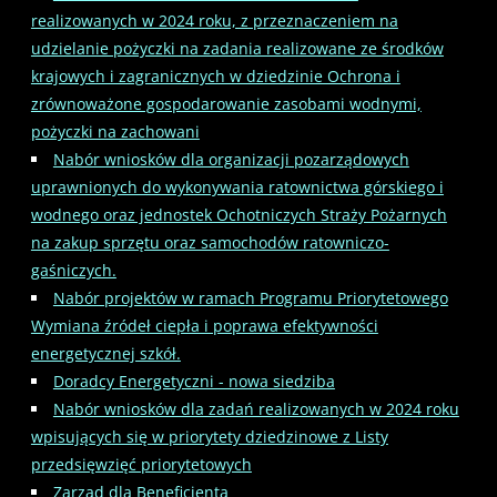
realizowanych w 2024 roku, z przeznaczeniem na
udzielanie pożyczki na zadania realizowane ze środków
krajowych i zagranicznych w dziedzinie Ochrona i
zrównoważone gospodarowanie zasobami wodnymi,
pożyczki na zachowani
Nabór wniosków dla organizacji pozarządowych
uprawnionych do wykonywania ratownictwa górskiego i
wodnego oraz jednostek Ochotniczych Straży Pożarnych
na zakup sprzętu oraz samochodów ratowniczo-
gaśniczych.
Nabór projektów w ramach Programu Priorytetowego
Wymiana źródeł ciepła i poprawa efektywności
energetycznej szkół.
Doradcy Energetyczni - nowa siedziba
Nabór wniosków dla zadań realizowanych w 2024 roku
wpisujących się w priorytety dziedzinowe z Listy
przedsięwzięć priorytetowych
Zarząd dla Beneficjenta