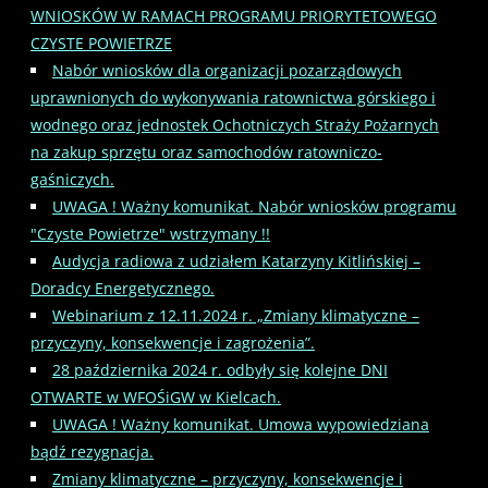
WNIOSKÓW W RAMACH PROGRAMU PRIORYTETOWEGO
CZYSTE POWIETRZE
Nabór wniosków dla organizacji pozarządowych
uprawnionych do wykonywania ratownictwa górskiego i
wodnego oraz jednostek Ochotniczych Straży Pożarnych
na zakup sprzętu oraz samochodów ratowniczo-
gaśniczych.
UWAGA ! Ważny komunikat. Nabór wniosków programu
"Czyste Powietrze" wstrzymany !!
Audycja radiowa z udziałem Katarzyny Kitlińskiej –
Doradcy Energetycznego.
Webinarium z 12.11.2024 r. „Zmiany klimatyczne –
przyczyny, konsekwencje i zagrożenia”.
28 października 2024 r. odbyły się kolejne DNI
OTWARTE w WFOŚiGW w Kielcach.
UWAGA ! Ważny komunikat. Umowa wypowiedziana
bądź rezygnacja.
Zmiany klimatyczne – przyczyny, konsekwencje i