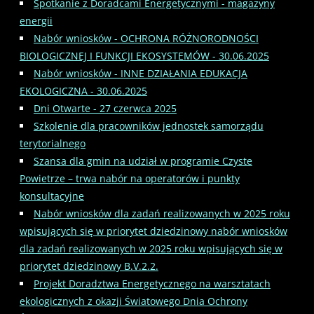
Spotkanie z Doradcami Energetycznymi - magazyny
energii
Nabór wniosków - OCHRONA RÓŻNORODNOŚCI
BIOLOGICZNEJ I FUNKCJI EKOSYSTEMÓW - 30.06.2025
Nabór wniosków - INNE DZIAŁANIA EDUKACJA
EKOLOGICZNA - 30.06.2025
Dni Otwarte - 27 czerwca 2025
Szkolenie dla pracowników jednostek samorządu
terytorialnego
Szansa dla gmin na udział w programie Czyste
Powietrze – trwa nabór na operatorów i punkty
konsultacyjne
Nabór wniosków dla zadań realizowanych w 2025 roku
wpisujących się w priorytet dziedzinowy nabór wniosków
dla zadań realizowanych w 2025 roku wpisujących się w
priorytet dziedzinowy B.V.2.2.
Projekt Doradztwa Energetycznego na warsztatach
ekologicznych z okazji Światowego Dnia Ochrony