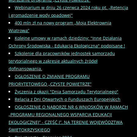
Webinarium w dniu 26 czerwca 2024 roku pt. „Retencja
i gromadzenie wody opadowej"
400 mln zł na nowy program „Moja Elektrownia
Wiatrowa”
Kolejne umowy w ramach dziedziny: "Inne Działania
Ochrony Środowiska - Edukacja Ekologiczna" podpisane !
Szkolenie dla pracowników jednostek samorządu
terytorialnego w zakresie aktualnych źródeł
dofinansowania.
OGŁOSZENIE O ZMIANIE PROGRAMU
PRIORYTETOWEGO „CZYSTE POWIETRZE”
Życzenia z okazji "Dnia Samorządu Terytorialnego"
Relacja z Dni Otwartych o Funduszach Europejskich
OGŁOSZENIE O NABORZE NR 6 WNIOSKÓW W RAMACH
„PROGRAMU REGIONALNEGO WSPARCIA EDUKACJI
EKOLOGICZNEJ” - CZĘŚĆ I”. NA TERENIE WOJEWÓDZTWA
ŚWIĘTOKRZYSKIEGO