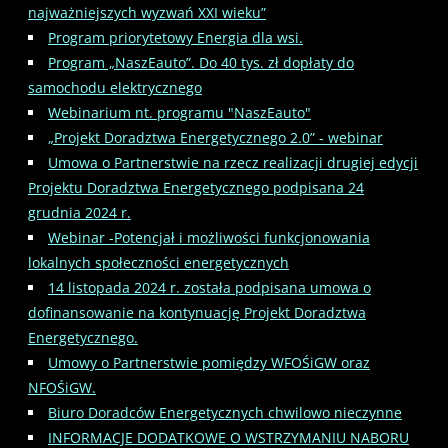
najważniejszych wyzwań XXI wieku”
Program priorytetowy Energia dla wsi.
Program „NaszEauto”. Do 40 tys. zł dopłaty do
samochodu elektrycznego
Webinarium nt. programu "NaszEauto"
„Projekt Doradztwa Energetycznego 2.0” - webinar
Umowa o Partnerstwie na rzecz realizacji drugiej edycji
Projektu Doradztwa Energetycznego podpisana 24
grudnia 2024 r.
Webinar -Potencjał i możliwości funkcjonowania
lokalnych społeczności energetycznych
14 listopada 2024 r. została podpisana umowa o
dofinansowanie na kontynuację Projekt Doradztwa
Energetycznego.
Umowy o Partnerstwie pomiędzy WFOŚiGW oraz
NFOŚiGW.
Biuro Doradców Energetycznych chwilowo nieczynne
INFORMACJE DODATKOWE O WSTRZYMANIU NABORU