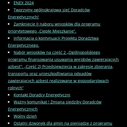
ENEX 2024
Tworzymy ogólnokrajową sieć Doradców
Energetycznych!
Zamknięcie II naboru wniosków dla programu
priorytetowego „Ciepłe Mieszkanie”.
Informacja o kontynuacji Projektu Doradztwa
Energetycznego.
Nabór wniosków na część 2 „Ogólnopolskiego
programu finansowania usuwania wyrobów zawierających
azbest”: „Część 2) Przedsięwzięcia w zakresie zbierania,
transportu oraz unieszkodliwiania odpadów
zawierających azbest realizowane w gospodarstwach
rolnych”
Kontakt Doradcy Energetyczni
Ważny komunikat ! Zmiana siedziby Doradców
Energetycznych
Wolny dzień
Ostatni dzwonek dla gmin na pieniądze z programu