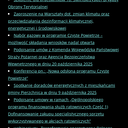
Obrony Terytorialnej
Zaproszenie na Warsztaty dot. zmian klimatu oraz
przeciwdziałania dezinformacji klimatycznej,
energetycznej i środowiskowej
Nabór gazowy w programie Czyste Powietrze –
możliwość składania wniosków nadal otwarta
Podpisanie umów z Komendą Wojewódzką Państwowej
Straży Pożarnej oraz Agencją Bezpieczeństwa
Wewnętrznego w dniu 20 października 2025
Konferencja pn.: „Nowa odsłona programu Czyste
Powietrze”
Spotkanie doradców energetycznych z mieszkańcami
gminy Pierzchnica w dniu 9 października 2025
Podpisane umowy w ramach „Ogólnopolskiego
programu finansowania służb ratowniczych Część 1)
Dofinansowanie zakupu specjalistycznego sprzętu
wykorzystywanego w akcjach ratowniczych”