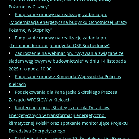
Pożarnej w Ciszycy”
Podpisanie umowy na realizację zadania pn.
„Modernizacja energetyczna budynku Ochotniczej Straży
Pożarnej w Stopnicy”
Podpisanie umowy na realizację zadania pn.
„Termomodernizacja budynku OSP Suchedniów”
Zaproszenie na webinar pn. "Wyzwania związane ze
śladem węglowym w budownictwie" w dniu 14 listopada
2025 r. o godz. 10:00
Podpisanie umów z Komendą Wojewódzką Policji w
Kielcach
Podziękowania dla Pana Jacka Skórskiego Prezesa
Zarządu WFOŚiGW w Kielcach
Konferencja pn.: „Strategiczna rola Doradców
Energetycznych w transformacji energetyczno-
klimatycznej Polski” oraz spotkanie monitorujące Projektu
Doradztwa Energetycznego
Szkolenie dla pracowników 10. Świętokrzyskiej Brygady