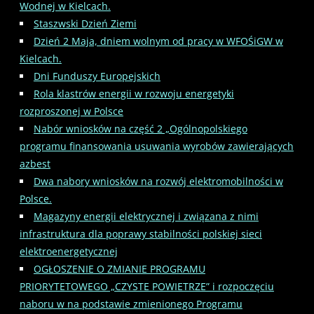
Wodnej w Kielcach.
Staszwski Dzień Ziemi
Dzień 2 Maja, dniem wolnym od pracy w WFOŚiGW w
Kielcach.
Dni Funduszy Europejskich
Rola klastrów energii w rozwoju energetyki
rozproszonej w Polsce
Nabór wniosków na część 2 „Ogólnopolskiego
programu finansowania usuwania wyrobów zawierających
azbest
Dwa nabory wniosków na rozwój elektromobilności w
Polsce.
Magazyny energii elektrycznej i związana z nimi
infrastruktura dla poprawy stabilności polskiej sieci
elektroenergetycznej
OGŁOSZENIE O ZMIANIE PROGRAMU
PRIORYTETOWEGO „CZYSTE POWIETRZE” i rozpoczęciu
naboru w na podstawie zmienionego Programu