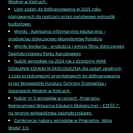
Wodnej w Kielcach.
Listy zadań do dofinansowania w 2025 roku,
planowanych do realizacji przez państwowe jednostki
budżetowe.
Wyniki - Kampania informacyjno edukacyjna –
produkcjau dotyczącego ekosystemów Ponidzia
Wyniki konkursu - produkcja i emisja filmu dotyczącego
Świętokrzyskiego Parku Narodowego
Nabór wniosków na 2024 rok z dziedziny INNE
DZIAŁANIA EDUKACJA EKOLOGICZNA dla zadań zgodnych
z Listą przedsięwzięć priorytetowych do dofinansowania
przez Wojewódzki Fundusz Ochrony Środowiska i
Gospodarki Wodnej w Kielcach.
Nabór nr 5 wniosków w ramach „Programu
Regionalnego Wsparcia Edukacji Ekologicznej – CZĘŚĆ I”.
na terenie województwa świętokrzyskiego.
Zamknięcie naboru wniosków w Programie „Moja
Woda” 3.0.