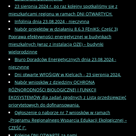
23 sierpnia 2024 r. po raz kolejny spotkaliśmy się z
mieszkańcami regionu w ramach DNI OTWARTYCH.
Infolinia dnia 23.08.2024 - nieczynna
Nabór projektów w działaniu 8.6.3 FEnIKS: Część 3)
Poprawa efektywności energetycznej w budynkach
mieszkalnych (wraz z instalacją OZE) – budynki
wielorodzinne
Biuro Doradców Energetycznych dnia 23.08.2024 -
nieczynne
Dni otwarte WFOŚiGW w Kielcach - 23 sierpnia 2024.
Nabór wniosków z dziedziny OCHRONA
RÓŻNORODNOŚCI BIOLOGICZNEJ I FUNKCJI
EKOSYSTEMÓW dla zadań zgodnych z Listą przedsięwzięć
priorytetowych do dofinansowania.
Ogłoszenie o naborze nr 7 wniosków w ramach
„Programu Regionalnego Wsparcia Edukacji Ekologicznej –
CZĘŚĆ I”.
Kolejne DNI OTWARTE za nami.