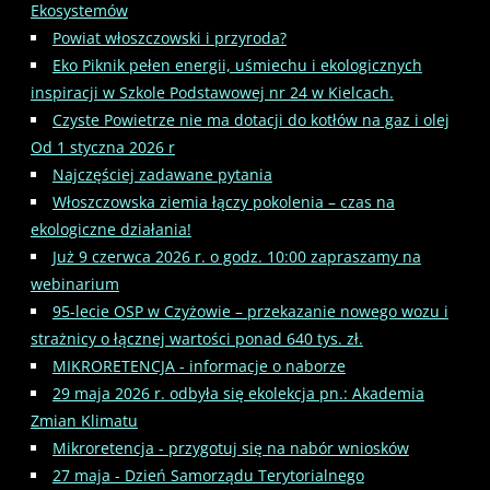
Ekosystemów
Powiat włoszczowski i przyroda?
Eko Piknik pełen energii, uśmiechu i ekologicznych
inspiracji w Szkole Podstawowej nr 24 w Kielcach.
Czyste Powietrze nie ma dotacji do kotłów na gaz i olej
Od 1 styczna 2026 r
Najczęściej zadawane pytania
Włoszczowska ziemia łączy pokolenia – czas na
ekologiczne działania!
Już 9 czerwca 2026 r. o godz. 10:00 zapraszamy na
webinarium
95-lecie OSP w Czyżowie – przekazanie nowego wozu i
strażnicy o łącznej wartości ponad 640 tys. zł.
MIKRORETENCJA - informacje o naborze
29 maja 2026 r. odbyła się ekolekcja pn.: Akademia
Zmian Klimatu
Mikroretencja - przygotuj się na nabór wniosków
27 maja - Dzień Samorządu Terytorialnego