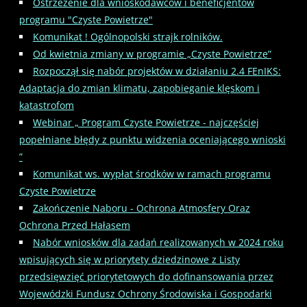
Ostrzeżenie dla wnioskodawców i beneficjentów
programu "Czyste Powietrze"
Komunikat ! Ogólnopolski strajk rolników.
Od kwietnia zmiany w programie „Czyste Powietrze”
Rozpoczął się nabór projektów w działaniu 2.4 FEnIKS:
Adaptacja do zmian klimatu, zapobieganie klęskom i
katastrofom
Webinar „ Program Czyste Powietrze - najczęściej
popełniane błędy z punktu widzenia oceniającego wnioski
”
Komunikat ws. wypłat środków w ramach programu
Czyste Powietrze
Zakończenie Naboru - Ochrona Atmosfery Oraz
Ochrona Przed Hałasem
Nabór wniosków dla zadań realizowanych w 2024 roku
wpisujących się w priorytety dziedzinowe z Listy
przedsięwzięć priorytetowych do dofinansowania przez
Wojewódzki Fundusz Ochrony Środowiska i Gospodarki