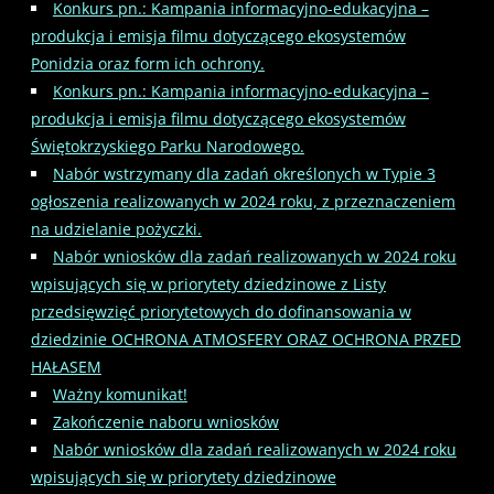
Konkurs pn.: Kampania informacyjno-edukacyjna –
produkcja i emisja filmu dotyczącego ekosystemów
Ponidzia oraz form ich ochrony.
Konkurs pn.: Kampania informacyjno-edukacyjna –
produkcja i emisja filmu dotyczącego ekosystemów
Świętokrzyskiego Parku Narodowego.
Nabór wstrzymany dla zadań określonych w Typie 3
ogłoszenia realizowanych w 2024 roku, z przeznaczeniem
na udzielanie pożyczki.
Nabór wniosków dla zadań realizowanych w 2024 roku
wpisujących się w priorytety dziedzinowe z Listy
przedsięwzięć priorytetowych do dofinansowania w
dziedzinie OCHRONA ATMOSFERY ORAZ OCHRONA PRZED
HAŁASEM
Ważny komunikat!
Zakończenie naboru wniosków
Nabór wniosków dla zadań realizowanych w 2024 roku
wpisujących się w priorytety dziedzinowe