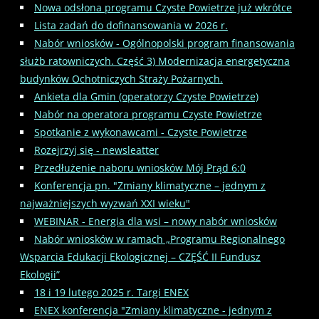
Nowa odsłona programu Czyste Powietrze już wkrótce
Lista zadań do dofinansowania w 2026 r.
Nabór wniosków - Ogólnopolski program finansowania
służb ratowniczych. Część 3) Modernizacja energetyczna
budynków Ochotniczych Straży Pożarnych.
Ankieta dla Gmin (operatorzy Czyste Powietrze)
Nabór na operatora programu Czyste Powietrze
Spotkanie z wykonawcami - Czyste Powietrze
Rozejrzyj się - newsleatter
Przedłużenie naboru wniosków Mój Prąd 6:0
Konferencja pn. "Zmiany klimatyczne – jednym z
najważniejszych wyzwań XXI wieku"
WEBINAR - Energia dla wsi – nowy nabór wniosków
Nabór wniosków w ramach „Programu Regionalnego
Wsparcia Edukacji Ekologicznej – CZĘŚĆ II Fundusz
Ekologii”
18 i 19 lutego 2025 r. Targi ENEX
ENEX konferencja "Zmiany klimatyczne - jednym z