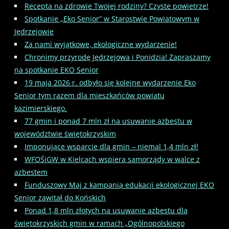
Recepta na zdrowie Twojej rodziny? Czyste powietrze!
Spotkanie „Eko Senior” w Starostwie Powiatowym w
Jędrzejowie
Za nami wyjątkowe, ekologiczne wydarzenie!
Chronimy przyrodę Jędrzejowa i Ponidzia! Zapraszamy
na spotkanie EKO Senior
19 maja 2026 r. odbyło się kolejne wydarzenie Eko
Senior tym razem dla mieszkańców powiatu
kazimierskiego.
77 gmin i ponad 7 mln zł na usuwanie azbestu w
województwie świętokrzyskim
Imponujące wsparcie dla gmin – niemal 1,4 mln zł!
WFOŚiGW w Kielcach wspiera samorządy w walce z
azbestem
Funduszowy Maj z kampanią edukacji ekologicznej EKO
Senior zawitał do Końskich
Ponad 1,8 mln złotych na usuwanie azbestu dla
świętokrzyskich gmin w ramach „Ogólnopolskiego