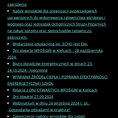
zagrożenia
Nabór wniosków dla organizacji pozarządowych
uprawnionych do wykonywania ratownictwa górskiego i
wodnego oraz jednostek Ochotniczych Straży Pożarnych
na zakup sprzętu oraz samochodów ratowniczo-
gaśniczych.
Wydarzenie edukacyjne pn. ECHO jest Eko.
Dni otwarte WFOŚiGW w Kielcach - 28 października
2024.
Biuro doradców energetycznych w dniach 23-
24.10.2024 - nieczynne
WYMIANA ŹRÓDEŁ CIEPŁA I POPRAWA EFEKTYWNOSCI
ENERERGETYCZNEJ SZKÓŁ
Relacja z DNI OTWARTYCH WFOŚiGW w Kielcach
Dni otwarte 27.09.2024
Webinarium w dniu 24 września 2024 r. pt.:
„Gospodarka odpadami w praktyce"
Zakończenie nabóru wniosków dla zadań