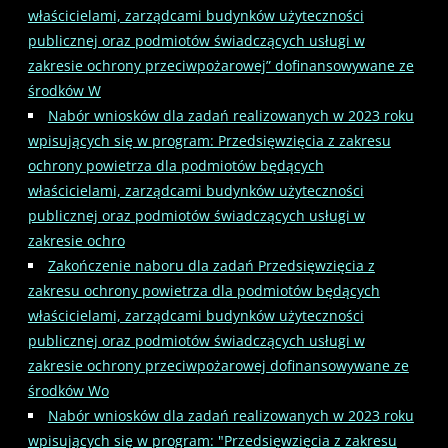
właścicielami, zarządcami budynków użyteczności
publicznej oraz podmiotów świadczących usługi w
zakresie ochrony przeciwpożarowej” dofinansowywane ze
środków W
Nabór wniosków dla zadań realizowanych w 2023 roku
wpisujących się w program: Przedsięwzięcia z zakresu
ochrony powietrza dla podmiotów będących
właścicielami, zarządcami budynków użyteczności
publicznej oraz podmiotów świadczących usługi w
zakresie ochro
Zakończenie naboru dla zadań Przedsięwzięcia z
zakresu ochrony powietrza dla podmiotów będących
właścicielami, zarządcami budynków użyteczności
publicznej oraz podmiotów świadczących usługi w
zakresie ochrony przeciwpożarowej dofinansowywane ze
środków Wo
Nabór wniosków dla zadań realizowanych w 2023 roku
wpisujących się w program: "Przedsięwzięcia z zakresu