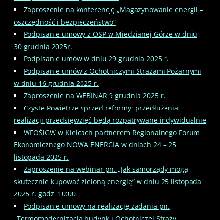
Zaproszenie na konferencję „Magazynowanie energii –
oszczędność i bezpieczeństwo”
Podpisanie umowy z OSP w Miedzianej Górze w dniu
30 grudnia 2025r.
Podpisanie umów w dniu 29 grudnia 2025 r.
Podpisanie umów z Ochotniczymi Strażami Pożarnymi
w dniu 16 grudnia 2025 r.
Zaproszenie na WEBINAR 9 grudnia 2025 r.
Czyste Powietrze sprzed reformy: przedłużenia
realizacji przedsięwzięć będą rozpatrywane indywidualnie
WFOŚiGW w Kielcach partnerem Regionalnego Forum
Ekonomicznego NOWA ENERGIA w dniach 24 – 25
listopada 2025 r.
Zaproszenie na webinar pn. „Jak samorządy mogą
skutecznie kupować zieloną energię” w dniu 25 listopada
2025 r. godz. 10:00
Podpisanie umowy na realizację zadania pn.
„Termomodernizacja budynku Ochotniczej Straży