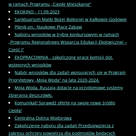
w ramach Programu „Ciepłe Mieszkanie”
EKOKINO - 11.09.2023
Sanktuarium Matki Bożej Bolesnej w Kałkowie-Godowie
Piknik pn.: Naukowe Place Zabaw
Naboru wniosków w trybie konkursowym w ramach
„Programu Regionalnego Wsparcia Edukacji Ekologicznej –
Część I”
EKOPRACOWNIA - zakończone prace komisji dot.
wstępnych wniosków
Nabór wniosków dla zadań wpisujących się w Program
Priorytetowy „Moja Woda” na lata 2020-2024.
Moja Woda. Ruszają dotacje na przydomowe systemy
zbierania deszczówki.
Komunikat! Sprawdź ofertę na swoje nowe źródło
ciepła!
Centralna Dolina Wodorowa
Zakończenie naboru dla zadań Przedsięwzięcia z
zakresu ochrony powietrza dla podmiotów będących