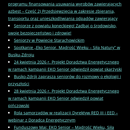
programu finansowania usuwania wyrobów zawierających
azbest – Część 2) Przedsięwzięcia w zakresie zbierania,
transportu oraz unieszkodliwiania odpadów zawierający
Seniorze z powiatu koneckiego! Zadbaj o środowisko,
swoje bezpieczeństwo i zdrowie!
Seniorzy w Powiecie Starachowickim
Spotkanie „Eko Senior. Mądrość Wieku – Siła Natury” w
Busku-Zdroju
24 kwietnia 2026 r. Projekt Doradztwa Energetycznego
w ramach kampanii EKO Senior odwiedził powiat skarżyski
Busko‑Zdrój zaprasza seniorów do rozmowy o ekologii i
przyszłości
28 kwietnia 2026 r. Projekt Doradztwa Energetycznego
w ramach kampanii EKO Senior odwiedził powiat
pińczowski
Rola samorządów w realizacji Dyrektyw RED III i EED –
webinar z Doradcą Energetycznym
Funduszowy Maj: EKO Senior – Mądrość Wieku, Siła