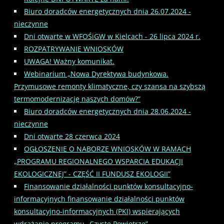
Biuro doradców energetycznych dnia 26.07.2024 -
nieczynne
Dni otwarte w WFOŚiGW w Kielcach - 26 lipca 2024 r.
ROZPATRYWANIE WNIOSKÓW
UWAGA! Ważny komunikat.
Webinarium „Nowa Dyrektywa budynkowa.
Przymusowe remonty klimatyczne, czy szansa na szybszą
termomodernizację naszych domów?”
Biuro doradców energetycznych dnia 28.06.2024 -
nieczynne
Dni otwarte 28 czerwca 2024
OGŁOSZENIE O NABORZE WNIOSKÓW W RAMACH
„PROGRAMU REGIONALNEGO WSPARCIA EDUKACJI
EKOLOGICZNEJ” - CZĘŚĆ II FUNDUSZ EKOLOGII”
Finansowanie działalności punktów konsultacyjno‐
informacyjnych finansowanie działalności punktów
konsultacyjno‐informacyjnych (PKI) wspierających
wdrażanie programu „Czyste Powietrze”