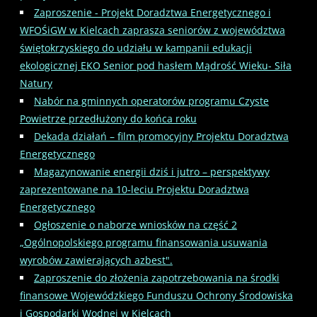
Zaproszenie - Projekt Doradztwa Energetycznego i
WFOŚiGW w Kielcach zaprasza seniorów z województwa
świętokrzyskiego do udziału w kampanii edukacji
ekologicznej EKO Senior pod hasłem Mądrość Wieku- Siła
Natury
Nabór na gminnych operatorów programu Czyste
Powietrze przedłużony do końca roku
Dekada działań – film promocyjny Projektu Doradztwa
Energetycznego
Magazynowanie energii dziś i jutro – perspektywy
zaprezentowane na 10‑leciu Projektu Doradztwa
Energetycznego
Ogłoszenie o naborze wniosków na część 2
„Ogólnopolskiego programu finansowania usuwania
wyrobów zawierających azbest".
Zaproszenie do złożenia zapotrzebowania na środki
finansowe Wojewódzkiego Funduszu Ochrony Środowiska
i Gospodarki Wodnej w Kielcach